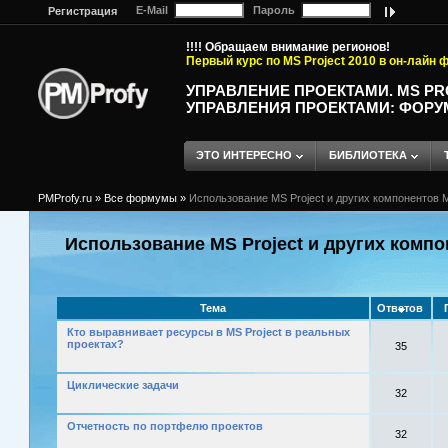
E-Mail
Пароль
Регистрация
!!!! Обращаем внимание регионов!
Первый курс по MS Project 2010 в он-лайн
УПРАВЛЕНИЕ ПРОЕКТАМИ. MS P
УПРАВЛЕНИЯ ПРОЕКТАМИ: ФОРУ
ЭТО ИНТЕРЕСНО
БИБЛИОТЕКА
PMProfy.ru
»
Все формумы
»
Использование MS Project и других компонентов M
Использование MS Project и других компо
Тема
Ответов
Кто выравнивает ресурсы в MS Project в реальных
проектах?
35
Циклические задачи
32
Отчетность по портфелю проектов
32