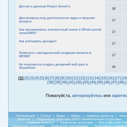
Доступ к данным Project Server'a
18
Два вопроса под длительности задач и загрузке
17
ресурса
Как организовать контекстный поиск в SPoint portal
17
server2003?
Как учитывать доходы?
17
Помогите с методологией создания проекта в
17
MP2007
Не получается создать дочерний веб-узел в
16
SharePoint
[
1
]
[2]
[3]
[4]
[5]
[6]
[7]
[8]
[9]
[10]
[11]
[12]
[13]
[14]
[15]
[16]
[17]
[18
[38]
[39]
[40]
[41]
[42]
[43]
[44]
[45]
[46]
[47]
[48]
[
Пожалуйста,
авторизуйтесь
или
зареги
Начинающие
|
Статьи
|
Видео
|
Файлы
|
Шаблоны проектов
|
Книг
проекта»
|
«Управление проектами 2010 с минимальными затратами»
|
сложные проекты»
|
Управление проектами
|
Все о Microsoft Pro
управлению проектами
|
Управление программами
|
Календарное планиро