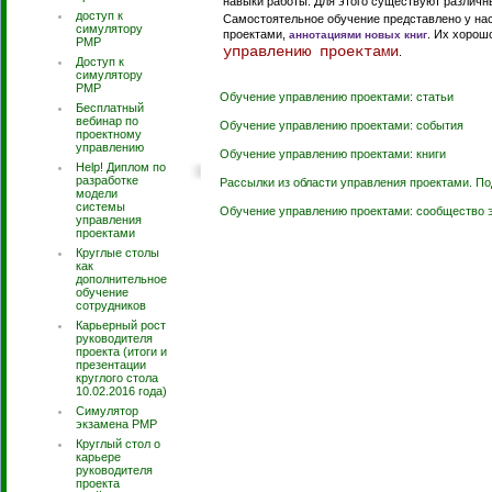
навыки работы. Для этого существуют различ
доступ к
Самостоятельное обучение представлено у нас
симулятору
проектами,
. Их хорош
аннотациями новых книг
PMP
управлению проектами
.
Доступ к
симулятору
РМР
Обучение управлению проектами: статьи
Бесплатный
вебинар по
Обучение управлению проектами: события
проектному
управлению
Обучение управлению проектами: книги
Help! Диплом по
разработке
Рассылки из области управления проектами. П
модели
системы
Обучение управлению проектами: сообщество 
управления
проектами
Круглые столы
как
дополнительное
обучение
сотрудников
Карьерный рост
руководителя
проекта (итоги и
презентации
круглого стола
10.02.2016 года)
Симулятор
экзамена PMP
Круглый стол о
карьере
руководителя
проекта