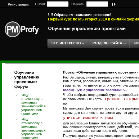
E-Mail
Пароль
Регистрация
!!!! Обращаем внимание регионов!
Первый курс по MS Project 2010 в он-лайн форм
Обучение управлению проектами
ЭТО ИНТЕРЕСНО
РАЗДЕЛЫ САЙТА
БИ
Обучение
Портал «Обучение управлению проектами» 
управлению
Раз Вы здесь, значит, интересуетесь обучени
Вам в этом, расскажем, объясним, ответим на
проектами:
форум
Если Вы зашли впервые и не знаете, что именн
.
вообще нужно управление проектами?»
Чтобы выбрать подходящий курс, целесообразн
Ищу
тренинг открыт
стажировку в
их отличительные черты:
компании,
пр.
занимающейся
Мы поможем Вам сориентироваться в разновидн
управлением
курсы, для кого, чем отличаются друг от друга
проектами
учиться именно к нам
.
Ищу
стажировку в
Для реализации Ваших замыслов по обучению о
компании,
них описана последовательность действий, нач
занимающейся
заканчивая действиями после обучения.
управлением
Получив знания по управлению проектами на ку
проектами