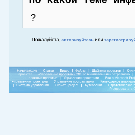
По какой теме инф
?
Пожалуйста,
или
авторизуйтесь
зарегистриру
Начинающие
|
Статьи
|
Видео
|
Файлы
|
Шаблоны проектов
|
Книг
проекта»
|
«Управление проектами 2010 с минимальными затратами»
|
сложные проекты»
|
Управление проектами
|
Все о Microsoft Pro
управлению проектами
|
Управление программами
|
Календарное планиро
|
Система управления
|
Скачать project
|
Аутсорсинг
|
Стратегическое 
Project скачать 