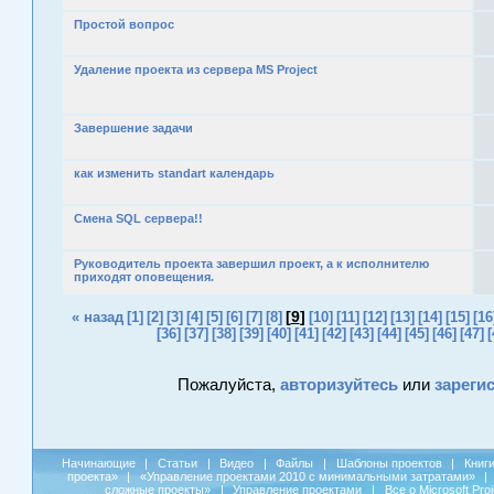
Простой вопрос
Удаление проекта из сервера MS Project
Завершение задачи
как изменить standart календарь
Смена SQL сервера!!
Руководитель проекта завершил проект, а к исполнителю
приходят оповещения.
[
9
]
« назад
[1]
[2]
[3]
[4]
[5]
[6]
[7]
[8]
[10]
[11]
[12]
[13]
[14]
[15]
[16
[36]
[37]
[38]
[39]
[40]
[41]
[42]
[43]
[44]
[45]
[46]
[47]
[
Пожалуйста,
авторизуйтесь
или
зареги
Начинающие
|
Статьи
|
Видео
|
Файлы
|
Шаблоны проектов
|
Книг
проекта»
|
«Управление проектами 2010 с минимальными затратами»
|
сложные проекты»
|
Управление проектами
|
Все о Microsoft Pro