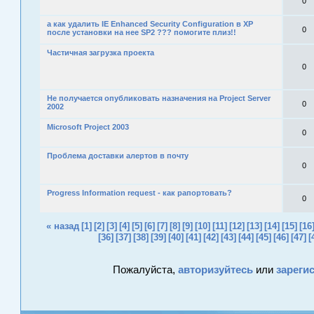
0
а как удалить IE Enhanced Security Configuration в XP
0
после установки на нее SP2 ??? помогите плиз!!
Частичная загрузка проекта
0
Не получается опубликовать назначения на Project Server
0
2002
Microsoft Project 2003
0
Проблема доставки алертов в почту
0
Progress Information request - как рапортовать?
0
« назад
[1]
[2]
[3]
[4]
[5]
[6]
[7]
[8]
[9]
[10]
[11]
[12]
[13]
[14]
[15]
[16
[36]
[37]
[38]
[39]
[40]
[41]
[42]
[43]
[44]
[45]
[46]
[47]
[
Пожалуйста,
авторизуйтесь
или
зареги