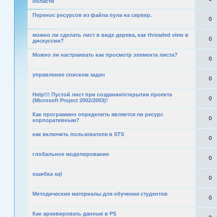
области
Перенос ресурсов из файла пула на сервер.
0
можно ли сделать лист в виде дерева, как threaded view в
0
дискуссии?
Можно ли настраивать как просмотр элемента листа?
0
управление списком задач
0
Help!!! Пустой лист при создании/открытии проекта
0
(Microsoft Project 2002/2003)!
Как программно определить является ли ресурс
0
корпоративным?
как включить пользователя в STS
0
глобальное моделирование
0
ошибка sql
0
Методические материалы для обучения студентов
0
Как архивировать данные в PS