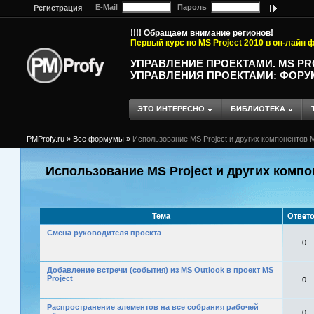
E-Mail
Пароль
Регистрация
!!!! Обращаем внимание регионов!
Первый курс по MS Project 2010 в он-лайн
УПРАВЛЕНИЕ ПРОЕКТАМИ. MS P
УПРАВЛЕНИЯ ПРОЕКТАМИ: ФОРУ
ЭТО ИНТЕРЕСНО
БИБЛИОТЕКА
PMProfy.ru
»
Все формумы
»
Использование MS Project и других компонентов M
Использование MS Project и других компо
Тема
Ответ
Смена руководителя проекта
0
Добавление встречи (события) из MS Outlook в проект MS
Project
0
Распространение элементов на все собрания рабочей
0