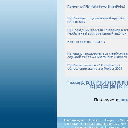
Помогите ПЛз! (Windows SharePoint)
Проблемма подключения Project Prof 
Project Serv
При создании проекта не применяетс
глобальный корпоративный шаблон
Кто это должен делать?
Не удается подключиться к веб-серве
службой Windows SharePoint Services
Проблема помогите! Ошибка при
обновлении данных в Project 2003
« назад
[1]
[2]
[3]
[4]
[5]
[6]
[7]
[8]
[9]
[36]
[37]
[38]
[39]
[40]
[4
Пожалуйста,
авт
Начинающие
|
Статьи
|
Видео
|
Файл
проекта»
|
«Управление проектами 2010
сложные проекты»
|
Управление 