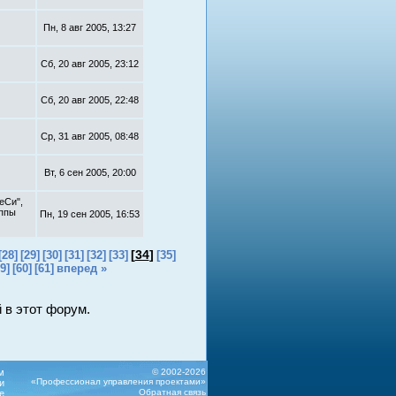
Пн, 8 авг 2005, 13:27
Сб, 20 авг 2005, 23:12
Сб, 20 авг 2005, 22:48
Ср, 31 авг 2005, 08:48
Вт, 6 сен 2005, 20:00
еСи",
уппы
Пн, 19 сен 2005, 16:53
[
34
]
[28]
[29]
[30]
[31]
[32]
[33]
[35]
9]
[60]
[61]
вперед »
 в этот форум.
м
© 2002-2026
«Профессионал управления проектами»
и
Обратная связь
е