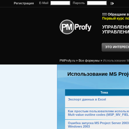
E-Mail
Пароль
Регистрация
!!!! Обращаем 
Первый курс по
УПРАВЛЕНИ
УПРАВЛЕНИ
ЭТО ИНТЕРЕС
PMProfy.ru
»
Все формумы
»
Использование MS
Использование MS Proje
Тема
Экспорт данных в Excel
Как простым пользователям использ
Mult-value outline codes (MSP_MV_FIE
Ошибка запуска MS Project Server 2003
Windows 2003