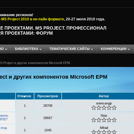
внимание регионов!
 MS Project 2010 в он-лайн формате
, 20-27 июля 2010 года.
Е ПРОЕКТАМИ. MS PROJECT. ПРОФЕССИОНАЛ
Я ПРОЕКТАМИ: ФОРУМ
НО
БИБЛИОТЕКА
ТЕМАТИЧЕСКИЕ САЙТЫ
КОНФЕРЕНЦИИ
 Project и других компонентов Microsoft EPM
ct и других компонентов Microsoft EPM
Ответов
Просмотров
Автор
александр
1
28708
овать
Step
1
28667
LDS)?
 под
Mihail
1
1045