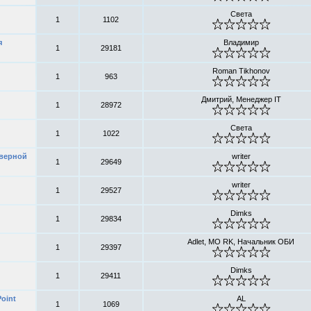
Света
1
1102
я
Владимир
1
29181
Roman Tikhonov
1
963
Дмитрий, Менеджер IT
1
28972
Света
1
1022
рверной
writer
1
29649
writer
1
29527
Dimks
1
29834
Adlet, MO RK, Начальник ОБИ
1
29397
Dimks
1
29411
oint
AL
1
1069