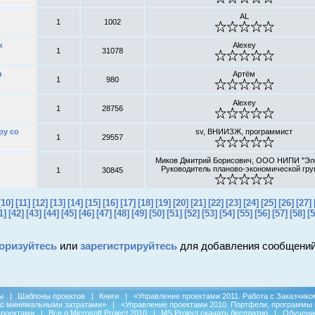
AL
1
1002
к
Alexey
1
31078
я
Артём
1
980
Alexey
1
28756
ру со
sv, ВНИИЗЖ, программист
1
29557
Миков Дмитрий Борисович, ООО НИПИ "Эл
Руководитель планово-экономической гр
1
30845
[10]
[11]
[12]
[13]
[14]
[15]
[16]
[17]
[18]
[19]
[20]
[21]
[22]
[23]
[24]
[25]
[26]
[27]
1]
[42]
[43]
[44]
[45]
[46]
[47]
[48]
[49]
[50]
[51]
[52]
[53]
[54]
[55]
[56]
[57]
[58]
[5
оризуйтесь
или
зарегистрируйтесь
для добавления сообщений
ы
|
Шаблоны проектов
|
Книги
|
«Управление проектами 2011. Работа с Заказчико
 с минимальными затратами»
|
«Управление проектами 2010. Портфели, программы 
проектами
|
Все о Microsoft Project 2010
|
MS Project скачать бесплатно
|
Обучени