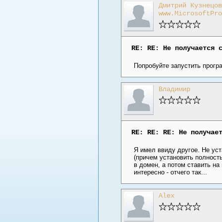
Дмитрий Кузнецов
www.MicrosoftPro
RE: RE: Не получается 
Попробуйте запустить прогр
Владимир
RE: RE: RE: Не получае
Я имел ввиду другое. Не ус
(причем установить полность
в домен, а потом ставить на
интересно - отчего так...
Alex