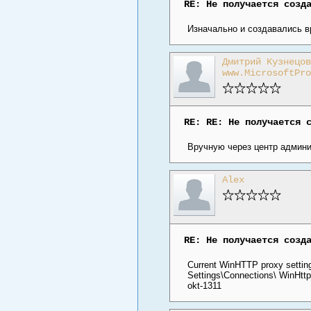
RE: Не получается созд
Изначально и создавались вр
Дмитрий Кузнецов
www.MicrosoftPro
RE: RE: Не получается 
Вручную через центр админи
Alex
RE: Не получается созд
Current WinHTTP proxy sett
Settings\Connections\ WinH
okt-1311