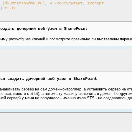
 (dkuznetsov@bk.ru), ИТ-консультант, эксперт
ject.ru
создать дочерний веб-узел в SharePoint
амму proxycfg без ключей и посмотрите правильно ли выставлены параме
тся создать дочерний веб-узел в SharePoint
танавливать сервер на сам домен-контроллер, а установить сервер на о
ю все, вместе с STS), а потом эту машину включить в домен. По друго
 ней сервер) у меня не получалось именно из-за STS - не создавались до