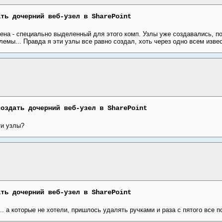
ать дочерний веб-узел в SharePoint
ена - специально выделенный для этого комп. Узлы уже создавались, пор
емы... Правда я эти узлы все равно создал, хоть через одно всем извест
создать дочерний веб-узел в SharePoint
ти узлы?
ать дочерний веб-узел в SharePoint
.. а которые не хотели, пришлось удалять ручками и раза с пятого все пол