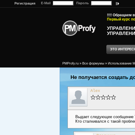
E-Mail
Пароль
Регистрация
!!!! Обращаем 
Первый курс по
УПРАВЛЕНИ
УПРАВЛЕНИ
ЭТО ИНТЕРЕС
PMProfy.ru
»
Все формумы
»
Использование MS
Не получается создать до
Alex
Выдает следующее сообщение VB
Кто сталкивался с такой пробл