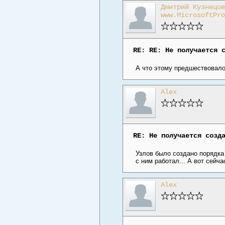
Дмитрий Кузнецов
www.MicrosoftPro
RE: RE: Не получается 
А что этому предшествовало
Alex
RE: Не получается созд
Узлов было создано порядка 
с ним работал... А вот сейч
Alex