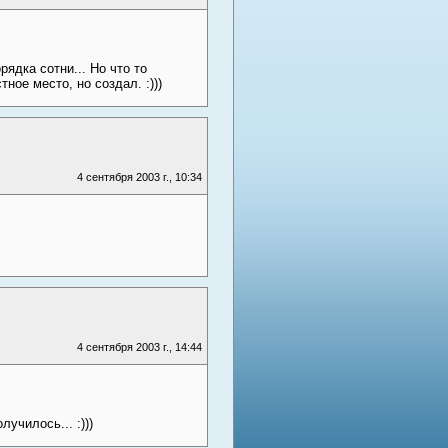
ядка сотни... Но что то
ное место, но создал. :)))
4 сентября 2003 г., 10:34
4 сентября 2003 г., 14:44
училось... :)))