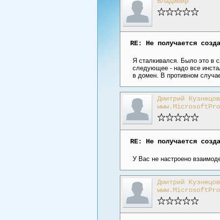
Владимир
RE: Не получается созд
Я сталкивался. Было это в с
следующее - надо все инстал
в домен. В противном случа
Дмитрий Кузнецов
www.MicrosoftPro
RE: Не получается созд
У Вас не настроено взаимодей
Дмитрий Кузнецов
www.MicrosoftPro