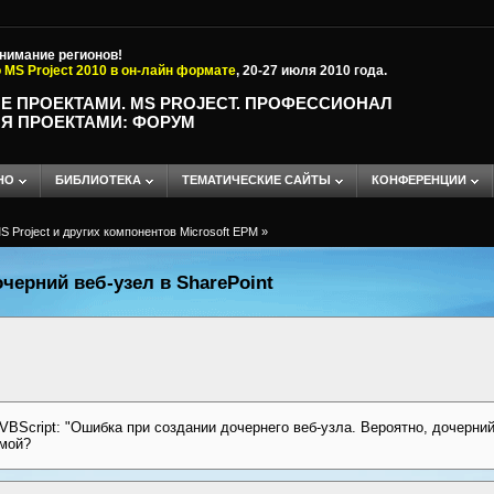
внимание регионов!
 MS Project 2010 в он-лайн формате
, 20-27 июля 2010 года.
Е ПРОЕКТАМИ. MS PROJECT. ПРОФЕССИОНАЛ
Я ПРОЕКТАМИ: ФОРУМ
НО
БИБЛИОТЕКА
ТЕМАТИЧЕСКИЕ САЙТЫ
КОНФЕРЕНЦИИ
 Project и других компонентов Microsoft EPM
»
черний веб-узел в SharePoint
Script: "Ошибка при создании дочернего веб-узла. Вероятно, дочерний 
емой?