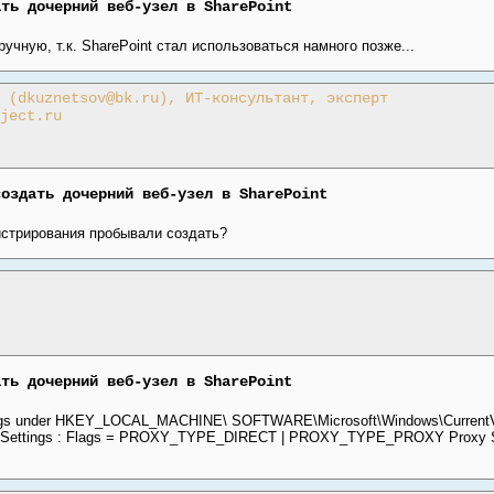
ать дочерний веб-узел в SharePoint
учную, т.к. SharePoint стал использоваться намного позже...
 (dkuznetsov@bk.ru), ИТ-консультант, эксперт
ject.ru
создать дочерний веб-узел в SharePoint
стрирования пробывали создать?
ать дочерний веб-узел в SharePoint
ings under HKEY_LOCAL_MACHINE\ SOFTWARE\Microsoft\Windows\CurrentVer
ttpSettings : Flags = PROXY_TYPE_DIRECT | PROXY_TYPE_PROXY Proxy Se