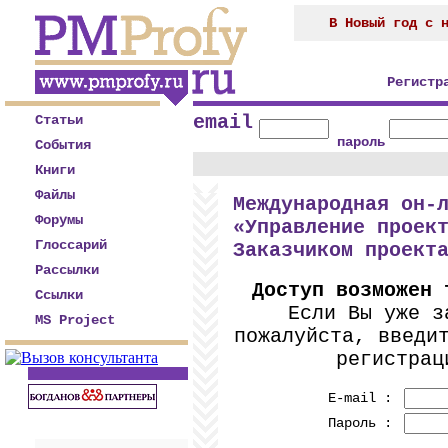
В Новый год с 
Регистр
email
Статьи
пароль
События
Книги
Файлы
Международная он-
Форумы
«Управление проек
Глоссарий
Заказчиком проект
Рассылки
Доступ возможен 
Ссылки
Если Вы уже з
MS Project
пожалуйста, введи
регистра
E-mail :
Пароль :