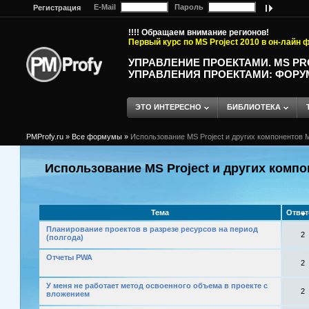
E-Mail
Пароль
Регистрация
!!!! Обращаем внимание регионов!
Первый курс по MS Project 2010 в он-лайн
УПРАВЛЕНИЕ ПРОЕКТАМИ. MS P
УПРАВЛЕНИЯ ПРОЕКТАМИ: ФОРУ
ЭТО ИНТЕРЕСНО
БИБЛИОТЕКА
PMProfy.ru
»
Все формумы
»
Использование MS Project и других компонентов M
Использование MS Project и других компо
Тема
Отве
Планирование проектов в разрезе ресурсов на период
2
(полгода)
Отчеты PWA
2
У меня не работает метод освоенного объема в проекте с
2
вложением