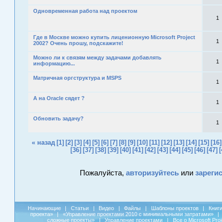
Одновременная работа над проектом
1
Где в Москве можно купить лиценионную Microsoft Project
1
2002? Очень прошу, подскажите!
Можно ли к связям между задачами добавлять
1
информацию...
Матричная оргструктура и MSPS
1
А на Oracle сядет ?
1
Обновить задачу?
1
« назад
[1]
[2]
[3]
[4]
[5]
[6]
[7]
[8]
[9]
[10]
[11]
[12]
[13]
[14]
[15]
[16]
[36]
[37]
[38]
[39]
[40]
[41]
[42]
[43]
[44]
[45]
[46]
[47]
[
Пожалуйста,
авторизуйтесь
или
зареги
Начинающие
|
Статьи
|
Видео
|
Файлы
|
Шаблоны проектов
|
Книг
проекта»
|
«Управление проектами 2010 с минимальными затратами»
|
сложные проекты»
|
Управление проектами
|
Все о Microsoft Pro