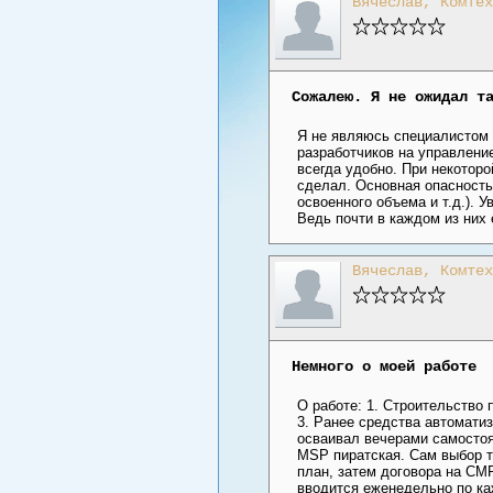
Вячеслав, Комтех
Сожалею. Я не ожидал т
Я не являюсь специалистом 
разработчиков на управление
всегда удобно. При некотор
сделал. Основная опасность 
освоенного объема и т.д.).
Ведь почти в каждом из них
Вячеслав, Комтех
Немного о моей работе
О работе: 1. Строительство 
3. Ранее средства автоматиз
осваивал вечерами самостоят
MSP пиратская. Сам выбор т
план, затем договора на СМР
вводится еженедельно по ка