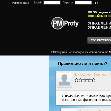
E-Mail
Пароль
Регистрация
!!!! Обращаем 
Первый курс по
УПРАВЛЕНИ
УПРАВЛЕНИ
ЭТО ИНТЕРЕС
PMProfy.ru
»
Все формумы
»
Использование MS
Правильно ли я понял?
Вячеслав, Комтех, 
С помощью MSP можно планирова
выполненные физические объе