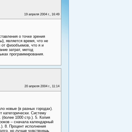
19 апреля 2004 г., 16:49
тавления о точке зрения
), является время, что не
 от физобъемов, что я и
ание затрат, метод
зыках программирования.
20 апреля 2004 г., 11:14
ло новые (в разных городах).
т категорически. Систему
более 1000 стр.). 5. Копия
сроков – сначала календарный
.). 8. Процент исполнения
олго, но лучше чувствуешь