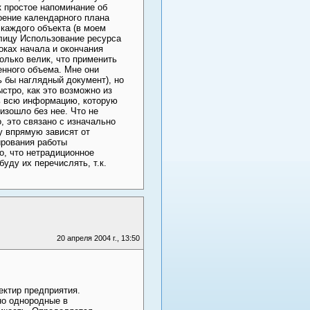
к простое напоминание об
роение календарного плана
каждого объекта (в моем
блицу Использование ресурса
оках начала и окончания
олько велик, что применить
енного объема. Мне они
ь бы наглядный документ), но
стро, как это возможно из
шь всю информацию, которую
изошло без нее. Что не
 это связано с изначально
у впрямую зависят от
ирования работы
о, что нетрадиционное
уду их перечислять, т.к.
20 апреля 2004 г., 13:50
ектир предприятия.
но однородные в