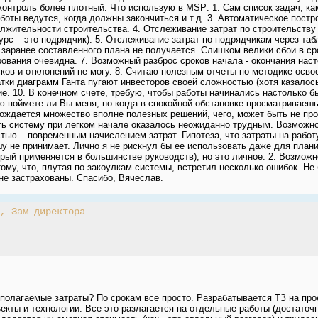
контроль более плотный. Что использую в MSP: 1. Сам список задач, ка
работы ведутся, когда должны закончиться и т.д. 3. Автоматическое пост
лжительности строительства. 4. Отслеживание затрат по строительству 
урс – это подрядчик). 5. Отслеживание затрат по подрядчикам через та
 заранее составленного плана не получается. Слишком велики сбои в ср
рования очевидна. 7. Возможный разброс сроков начала - окончания наст
ков и отклонений не могу. 8. Считаю полезным отчеты по методике осво
атки диаграмм Ганта пугают инвесторов своей сложностью (хотя казалос
. 10. В конечном счете, требую, чтобы работы начинались настолько бы
аю поймете ли Вы меня, но когда в спокойной обстановке просматривае
рождается множество вполне полезных решений, чего, может быть не про
ть систему при легком начале оказалось неожиданно трудным. Возможно,
тью – повременным начислением затрат. Гипотеза, что затраты на работ
шу не принимает. Лично я не рискнул бы ее использовать даже для план
рый применяется в большинстве руководств), но это личное. 2. Возможн
му, что, плутая по закоулкам системы, встретил несколько ошибок. Не б
не застрахованы. Спасибо, Вячеслав.
, Зам директора
дполагаемые затраты? По срокам все просто. Разрабатывается ТЗ на про
кты и технологии. Все это разлагается на отдельные работы (достаточ