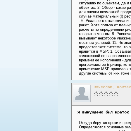
ситуацию по объектам, да и 
объектах. 2. Обзор - какие 
для оценки возможной продо
случае материальный (!) рес
. 6. Реального отслеживания
работ. Хотя польза от плани
расчеты по определению рис
говорят о многом. 9. Распеч
вызывают некоторое уважение
местных условий. 11. Не зн
предоставляет система, то 
нравится в MSP: 1. Осваива
заложенной ее направленнос
времени ее исполнения - ду
программистов (пример, кото
применение MSP привело к то
другие системы от них тоже 
Вячеслав, Комтех
Я вынуждено был краток
Откуда берутся сроки и пре
Определяются основные объе