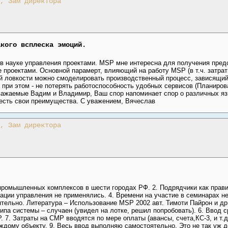
, Зам директора
акого всплеска эмоций.
в науке управления проектами. MSP мне интересна для получения предс
 проектами. Основной парамерт, влияющий на работу MSP (в т.ч. затраты
ой ловкости можно смоделировать производственный процесс, зависящий
при этом - не потерять работоспособность удобных сервисов (Планиров
 Уважаемые Вадим и Владимир, Ваш спор напоминает спор о различных я
 есть свои преимущества. С уважением, Вячеслав
, Зам директора
промышленных комплексов в шести городах РФ. 2. Подрядчики как прави
ации управления не применялись. 4. Времени на участие в семинарах не
ельно. Литература – Использование MSP 2002 авт. Тимоти Пайрон и др. (
ипа системы – случаен (увидел на лотке, решил попробовать). 6. Ввод 
. 7. Затраты на СМР вводятся по мере оплаты (авансы, счета,КС-3, и т.д
ждому объекту. 9. Весь ввод выполняю самостоятельно. Это не так уж д