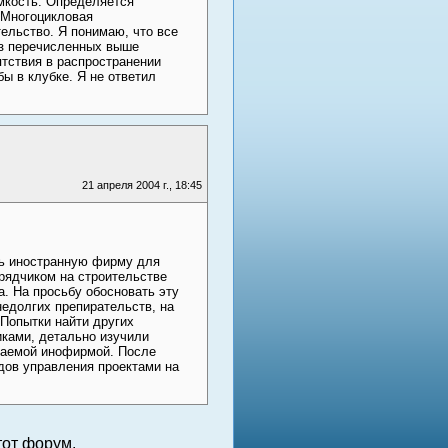
емкость. Определяется
 Многоцикловая
ельство. Я понимаю, что все
 из перечисленных выше
ятствия в распространении
ы в клубке. Я не ответил
21 апреля 2004 г., 18:45
чь иностранную фирму для
дрядчиком на строительстве
. На просьбу обосновать эту
едолгих препирательств, на
 Попытки найти других
иками, детально изучили
ажаемой инофирмой. После
дов управления проектами на
от форум.