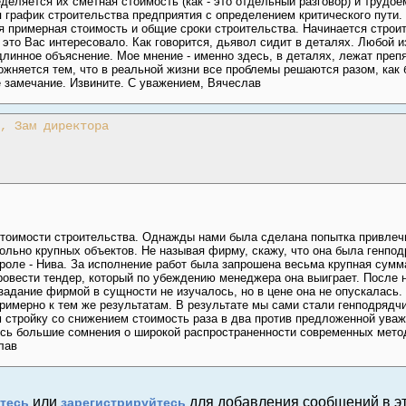
еляется их сметная стоимость (как - это отдельный разговор) и трудо
 график строительства предприятия с определением критического пути.
я примерная стоимость и общие сроки строительства. Начинается строит
 это Вас интересовало. Как говорится, дьявол сидит в деталях. Любой
длинное объяснение. Мое мнение - именно здесь, в деталях, лежат преп
жняется тем, что в реальной жизни все проблемы решаются разом, как б
 замечание. Извините. С уважением, Вячеслав
, Зам директора
стоимости строительства. Однажды нами была сделана попытка привле
ольно крупных объектов. Не называя фирму, скажу, что она была генпо
роле - Нива. За исполнение работ была запрошена весьма крупная сумма
вести тендер, который по убеждению менеджера она выиграет. После н
адание фирмой в сущности не изучалось, но в цене она не опускалась.
римерно к тем же результатам. В результате мы сами стали генподрядч
м стройку со снижением стоимость раза в два против предложенной ув
ись большие сомнения о широкой распространенности современных мето
лав
или
для добавления сообщений в эт
тесь
зарегистрируйтесь