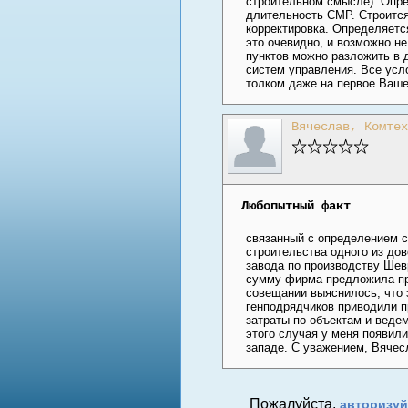
строительном смысле). Опред
длительность СМР. Строится
корректировка. Определяетс
это очевидно, и возможно не
пунктов можно разложить в 
систем управления. Все усло
толком даже на первое Ваше
Вячеслав, Комтех
Любопытный факт
связанный с определением 
строительства одного из дов
завода по производству Шев
сумму фирма предложила про
совещании выяснилось, что з
генподрядчиков приводили п
затраты по объектам и веде
этого случая у меня появил
западе. С уважением, Вячес
Пожалуйста,
авторизуй