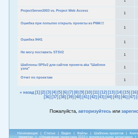
1
ProjectServer2003 vs. Project Web Access
1
Ошибка при попытке открыть проекты из PWA!!!
1
Ошибка 9441
1
Не могу поставить STSV2
1
Шаблоны SPSv2 для сайтов проекта aka "Шаблон
1
узла"
Отчет по проектам
1
« назад
[1]
[2]
[3]
[4]
[5]
[6]
[7]
[8]
[9]
[10]
[11]
[12]
[13]
[14]
[15]
[16]
[36]
[37]
[38]
[39]
[40]
[41]
[42]
[43]
[44]
[45]
[46]
[47]
[
Пожалуйста,
авторизуйтесь
или
зареги
Начинающие
|
Статьи
|
Видео
|
Файлы
|
Шаблоны проектов
|
Книг
проекта»
|
«Управление проектами 2010 с минимальными затратами»
|