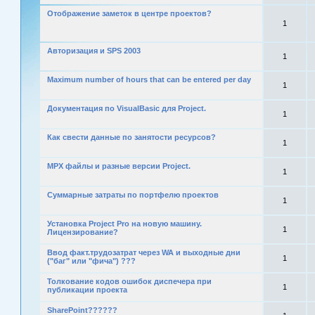
Отображение заметок в центре проектов?
1
Авторизация и SPS 2003
1
Maximum number of hours that can be entered per day
1
Документация по VisualBasic для Project.
1
Как свести данные по занятости ресурсов?
1
MPX файлы и разные версии Project.
1
Суммарные затраты по портфелю проектов
1
Установка Project Pro на новую машину.
1
Лицензирование?
Ввод факт.трудозатрат через WA и выходные дни
1
("баг" или "фича") ???
Толкование кодов ошибок диспечера при
1
публикации проекта
SharePoint??????