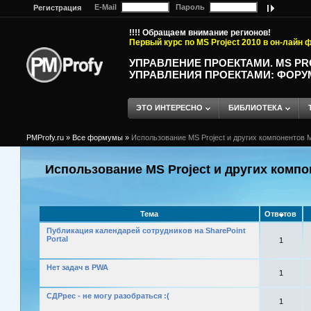
E-Mail
Пароль
Регистрация
!!!! Обращаем внимание регионов!
Первый курс по MS Project 2010 в он-лайн
УПРАВЛЕНИЕ ПРОЕКТАМИ. MS P
УПРАВЛЕНИЯ ПРОЕКТАМИ: ФОРУ
ЭТО ИНТЕРЕСНО
БИБЛИОТЕКА
PMProfy.ru
»
Все формумы
»
Использование MS Project и других компонентов M
Использование MS Project и других компо
Тема
Ответов
Публикация календарей сотрудников на SharePoint
Portal
1
Нет задач в PWA
1
СДРрес - не могу разобраться :(
1