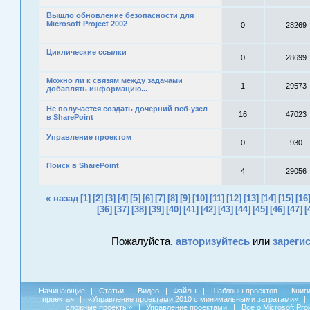
Вышло обновление безопасности для
Microsoft Project 2002
0
28269
Циклические ссылки
0
28699
Можно ли к связям между задачами
1
29573
добавлять информацию...
Не получается создать дочерний веб-узел
16
47023
в SharePoint
Управление проектом
0
930
Поиск в SharePoint
4
29056
« назад
[1]
[2]
[3]
[4]
[5]
[6]
[7]
[8]
[9]
[10]
[11]
[12]
[13]
[14]
[15]
[16
[36]
[37]
[38]
[39]
[40]
[41]
[42]
[43]
[44]
[45]
[46]
[47]
[
Пожалуйста,
авторизуйтесь
или
зареги
Начинающие
|
Статьи
|
Видео
|
Файлы
|
Шаблоны проектов
|
Книг
проекта»
|
«Управление проектами 2010 с минимальными затратами»
|
сложные проекты»
|
Управление проектами
|
Все о Microsoft Pro