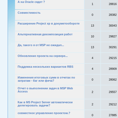
А на Oracle сядет ?
1
28816
Совместимость
0
28382
Расширение Project xp в докуметообороте
13
30043
Альтернативная декомпозиция работ
10
29827
Да, такого я от MSP не ожидал...
13
30291
Обновление проекта на сервере...
4
29215
Поддежка нескольких вариантов RBS
4
28909
Изменения итоговых сумм в отчетах по
0
28062
затратам - баг или фича?
Отчет о выполнении задач в MSP Web
Access
2
29557
Как в MS Project Server автоматически
2
29212
делегировать задачи?
совместное управление проектом.?
0
27885