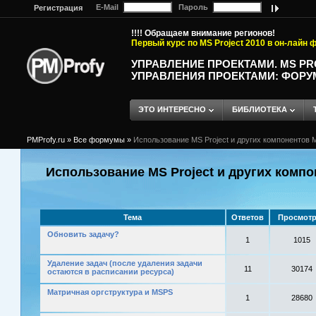
E-Mail
Пароль
Регистрация
!!!! Обращаем внимание регионов!
Первый курс по MS Project 2010 в он-лайн
УПРАВЛЕНИЕ ПРОЕКТАМИ. MS P
УПРАВЛЕНИЯ ПРОЕКТАМИ: ФОРУ
ЭТО ИНТЕРЕСНО
БИБЛИОТЕКА
PMProfy.ru
»
Все формумы
»
Использование MS Project и других компонентов M
Использование MS Project и других компо
Тема
Ответов
Просмот
Обновить задачу?
1
1015
Удаление задач (после удаления задачи
11
30174
остаются в расписании ресурса)
Матричная оргструктура и MSPS
1
28680