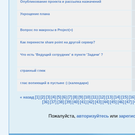
Опубликование проекта и рассылка назначений
Укрощение плана
Вопрос по макросы в Project(+)
Как перенести share point на другой сервер?
Что есть 'Ведущий сотрудник' в пункте 'Задачи' ?
странный глюк
глас вопиющий в пустыне :) (календари)
« назад
[1]
[2]
[3]
[4]
[5]
[6]
[7]
[8]
[9]
[10]
[11]
[12]
[13]
[14]
[15]
[16
[36]
[37]
[38]
[39]
[40]
[41]
[42]
[43]
[44]
[45]
[46]
[47]
[
Пожалуйста,
авторизуйтесь
или
зареги