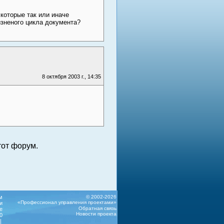
которые так или иначе
зненого цикла документа?
8 октября 2003 г., 14:35
от форум.
м
© 2002-2026
«Профессионал управления проектами»
и
Обратная связь
е
Новости проекта
0
|