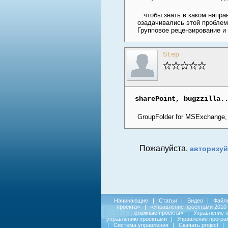
...чтобы знать в каком напр
озадачивались этой проблем
Групповое рецензирование и
Step
sharePoint, bugzzilla.
GroupFolder for MSExchange, 
Пожалуйста,
авторизуй
Начинающие
|
Статьи
|
Видео
|
Файл
проекта»
|
«Управление проектами 2010
сложные проекты»
|
Управление 
управлению проектами
|
Управление прогр
|
Система управления
|
Скачать project
|