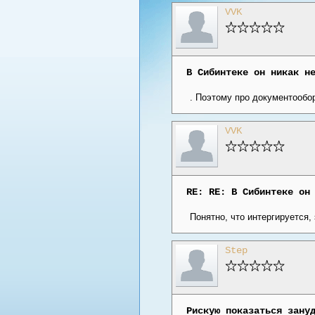
VVK
В Сибинтеке он никак н
. Поэтому про документообо
VVK
RE: RE: В Сибинтеке он
Понятно, что интергируется,
Step
Рискую показаться зану