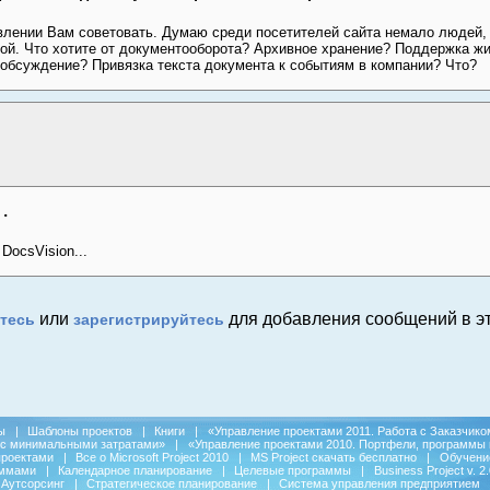
авлении Вам советовать. Думаю среди посетителей сайта немало людей, 
ой. Что хотите от документооборота? Архивное хранение? Поддержка жи
 обсуждение? Привязка текста документа к событиям в компании? Что?
..
DocsVision...
или
для добавления сообщений в эт
тесь
зарегистрируйтесь
ы
|
Шаблоны проектов
|
Книги
|
«Управление проектами 2011. Работа с Заказчико
 с минимальными затратами»
|
«Управление проектами 2010. Портфели, программы 
проектами
|
Все о Microsoft Project 2010
|
MS Project скачать бесплатно
|
Обучени
аммами
|
Календарное планирование
|
Целевые программы
|
Business Project v. 2.
Аутсорсинг
|
Стратегическое планирование
|
Система управления предприятием