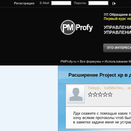
E-Mail
Пароль
Регистрация
!!!! Обращаем 
Первый курс по
УПРАВЛЕНИ
УПРАВЛЕНИ
ЭТО ИНТЕРЕС
PMProfy.ru
»
Все формумы
»
Использование MS
Расширение Project xp в
Тимур, СибИнТек, а
Лди скажите с помощью каких т
хочу всякие протоколы чтоб бы
в заметки задачи меня не устра