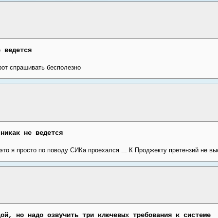
е ведется
рот спрашивать бесполезно
 никак не ведется
 это я просто по поводу СИКа проехался ... К Проджекту претензий не выс
дой, но надо озвучить три ключевых требования к системе