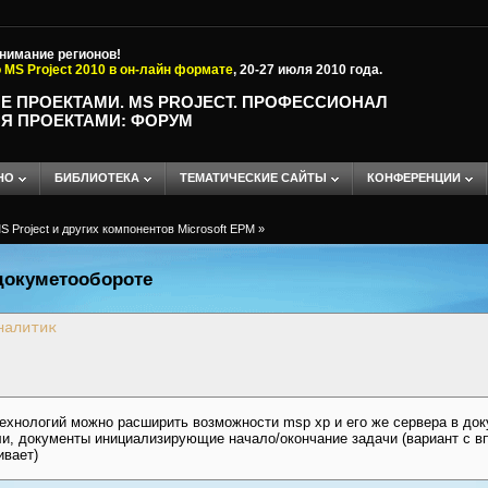
внимание регионов!
 MS Project 2010 в он-лайн формате
, 20-27 июля 2010 года.
Е ПРОЕКТАМИ. MS PROJECT. ПРОФЕССИОНАЛ
Я ПРОЕКТАМИ: ФОРУМ
НО
БИБЛИОТЕКА
ТЕМАТИЧЕСКИЕ САЙТЫ
КОНФЕРЕНЦИИ
 Project и других компонентов Microsoft EPM
»
 докуметообороте
налитик
ехнологий можно расширить возможности msp xp и его же сервера в до
ли, документы инициализирующие начало/окончание задачи (вариант с в
ивает)