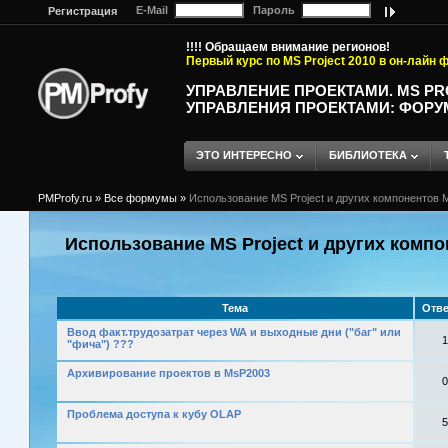
E-Mail
Пароль
Регистрация
!!!! Обращаем внимание регионов!
Первый курс по MS Project 2010 в он-лайн
УПРАВЛЕНИЕ ПРОЕКТАМИ. MS P
УПРАВЛЕНИЯ ПРОЕКТАМИ: ФОРУ
ЭТО ИНТЕРЕСНО
БИБЛИОТЕКА
PMProfy.ru
»
Все формумы
»
Использование MS Project и других компонентов M
Использование MS Project и других компо
Тема
Отв
Ввод факт.трудозатрат через WA и выходные дни ("баг" или
1
"фича") ???
Архивирование проектов в MsP2003
0
Проблема доступа к кубу OLAP
5