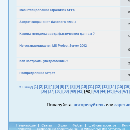
0
Масштабирование страничек SPPS
0
Запрет сохранения базового плана
2
Какова методика ввода фактических данных ?
5
Не устанавливается MS Project Server 2002
0
Как настроить уведомление?!
2
Распределение затрат
9
« назад
[1]
[2]
[3]
[4]
[5]
[6]
[7]
[8]
[9]
[10]
[11]
[12]
[13]
[14]
[15]
[16
[
42
]
[36]
[37]
[38]
[39]
[40]
[41]
[43]
[44]
[45]
[46]
[47]
Пожалуйста,
авторизуйтесь
или
зареги
Начинающие
|
Статьи
|
Видео
|
Файлы
|
Шаблоны проектов
|
Книг
проекта»
|
«Управление проектами 2010 с минимальными затратами»
|