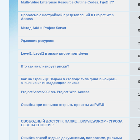
Multi-Value Enterprise Resource Outline Codes. Где!!!??
5
Проблема с настройкой представлений в Project Web
4
Access
Метод Add и Project Server
0
Удаление ресурсов
2
Level1, Level2 в анализаторе портфеля
0
Кто как анализирует риски?
0
Как на странице Задачи в столбце типа флаг выбирать
0
значение из выпадающего списка
ProjectServer2003 vs. Project Web Access
1
Ошибка при попытке открыть проекты из PWA!!!
1
СВОБОДНЫЙ ДОСТУП К ПАПКЕ ...BIN\VIEWDROP - УГРОЗА
БЕЗОПАСНОСТИ ?
3
Ошибка связей задач с документами, вопросами, рисками