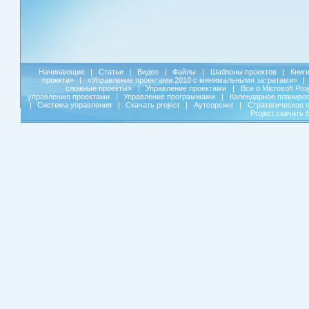
Начинающие
|
Статьи
|
Видео
|
Файлы
|
Шаблоны проектов
|
Книг
проекта»
|
«Управление проектами 2010 с минимальными затратами»
|
сложные проекты»
|
Управление проектами
|
Все о Microsoft Pro
управлению проектами
|
Управление программами
|
Календарное планиро
|
Система управления
|
Скачать project
|
Аутсорсинг
|
Стратегическое 
Project скачать 