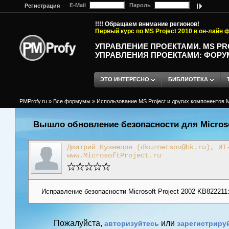
E-Mail
Пароль
Регистрация
!!!! Обращаем внимание регионов!
Первый курс по MS Project 2010 в он-лайн
УПРАВЛЕНИЕ ПРОЕКТАМИ. MS P
УПРАВЛЕНИЯ ПРОЕКТАМИ: ФОРУ
ЭТО ИНТЕРЕСНО
БИБЛИОТЕКА
PMProfy.ru
»
Все формумы
»
Использование MS Project и других компонентов M
Вышло обновление безопасности для Microsof
Дмитрий Кузнецов (dkuznetsov@bk.ru), ИТ
www.MicrosoftProject.ru
Исправление безопасности Microsoft Project 2002 KB822211:
Пожалуйста,
или
авторизуйтесь
зарегистриру