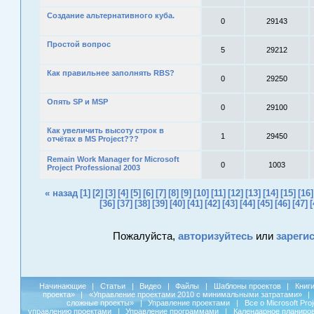
Создание альтернативного куба.
0
29143
Простой вопрос
5
29212
Как правильнее заполнять RBS?
0
29250
Опять SP и MSP
0
29100
Как увеличить высоту строк в
1
29450
отчётах в MS Project???
Remain Work Manager for Microsoft
0
1003
Project Professional 2003
« назад
[1]
[2]
[3]
[4]
[5]
[6]
[7]
[8]
[9]
[10]
[11]
[12]
[13]
[14]
[15]
[16]
[36]
[37]
[38]
[39]
[40]
[41]
[42]
[43]
[44]
[45]
[46]
[47]
[
Пожалуйста,
авторизуйтесь
или
зареги
Начинающие
|
Статьи
|
Видео
|
Файлы
|
Шаблоны проектов
|
Книг
проекта»
|
«Управление проектами 2010 с минимальными затратами»
|
сложные проекты»
|
Управление проектами
|
Все о Microsoft Pro
управлению проектами
|
Управление программами
|
Календарное планиро