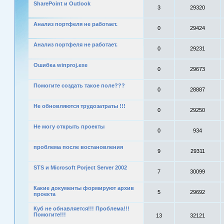
SharePoint и Outlook
3
29320
Анализ портфеля не работает.
0
29424
Анализ портфеля не работает.
0
29231
Ошибка winproj.exe
0
29673
Помогите создать такое поле???
0
28887
Не обновляются трудозатраты !!!
0
29250
Не могу открыть проекты
0
934
проблема после востановления
9
29311
STS и Microsoft Porject Server 2002
7
30099
Какие документы формируют архив
5
29692
проекта
Куб не обнавляется!!! Проблема!!!
Помогите!!!
13
32121