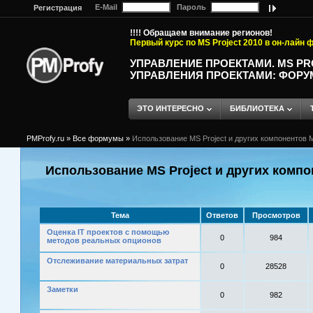
E-Mail
Пароль
Регистрация
!!!! Обращаем внимание регионов!
Первый курс по MS Project 2010 в он-лайн
УПРАВЛЕНИЕ ПРОЕКТАМИ. MS P
УПРАВЛЕНИЯ ПРОЕКТАМИ: ФОРУ
ЭТО ИНТЕРЕСНО
БИБЛИОТЕКА
PMProfy.ru
»
Все формумы
»
Использование MS Project и других компонентов M
Использование MS Project и других компо
Тема
Ответов
Просмотров
Оценка IT проектов с помощью
0
984
методов реальных опционов
Отслеживание материальных затрат
0
28528
Заметки
0
982