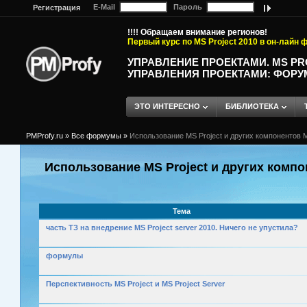
E-Mail
Пароль
Регистрация
!!!! Обращаем внимание регионов!
Первый курс по MS Project 2010 в он-лайн
УПРАВЛЕНИЕ ПРОЕКТАМИ. MS P
УПРАВЛЕНИЯ ПРОЕКТАМИ: ФОРУ
ЭТО ИНТЕРЕСНО
БИБЛИОТЕКА
PMProfy.ru
»
Все формумы
»
Использование MS Project и других компонентов M
Использование MS Project и других компо
Тема
часть ТЗ на внедрение MS Project server 2010. Ничего не упустила?
формулы
Перспективность MS Project и MS Project Server