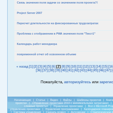
Связь значения поля задачи со значением поля проекта?!
Project Server 2007
Пересчет длительности на фиксированных трудозатратах
Проблема с отображеним в PWA значения поля "Текст1"
Календарь работ менеджера
повременной отчет об освоенном объеме
[
7
]
« назад
[1]
[2]
[3]
[4]
[5]
[6]
[8]
[9]
[10]
[11]
[12]
[13]
[14]
[15]
[16
[36]
[37]
[38]
[39]
[40]
[41]
[42]
[43]
[44]
[45]
[46]
[47]
[
Пожалуйста,
авторизуйтесь
или
зареги
Начинающие
|
Статьи
|
Видео
|
Файлы
|
Шаблоны проектов
|
Книг
проекта»
|
«Управление проектами 2010 с минимальными затратами»
|
сложные проекты»
|
Управление проектами
|
Все о Microsoft Pro
управлению проектами
|
Управление программами
|
Календарное планиро
|
Система управления
|
Скачать project
|
Аутсорсинг
|
Стратегическое 