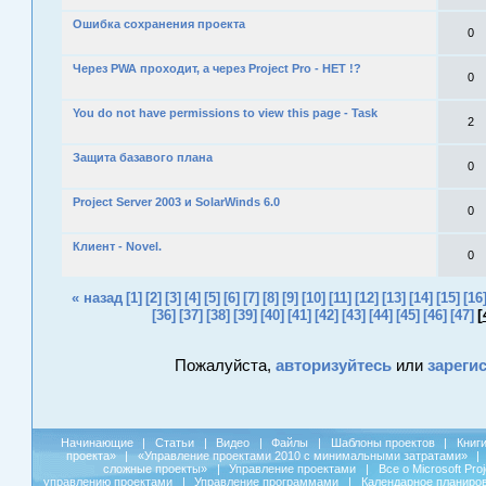
Ошибка сохранения проекта
0
Через PWA проходит, а через Project Pro - НЕТ !?
0
You do not have permissions to view this page - Task
2
Защита базавого плана
0
Project Server 2003 и SolarWinds 6.0
0
Клиент - Novel.
0
« назад
[1]
[2]
[3]
[4]
[5]
[6]
[7]
[8]
[9]
[10]
[11]
[12]
[13]
[14]
[15]
[16
[
[36]
[37]
[38]
[39]
[40]
[41]
[42]
[43]
[44]
[45]
[46]
[47]
Пожалуйста,
авторизуйтесь
или
зареги
Начинающие
|
Статьи
|
Видео
|
Файлы
|
Шаблоны проектов
|
Книг
проекта»
|
«Управление проектами 2010 с минимальными затратами»
|
сложные проекты»
|
Управление проектами
|
Все о Microsoft Pro
управлению проектами
|
Управление программами
|
Календарное планиро