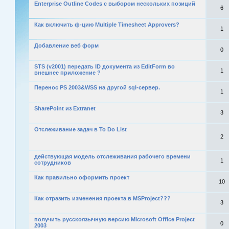
Enterprise Outline Codes с выбором нескольких позиций
6
Как включить ф-цию Multiple Timesheet Approvers?
1
Добавление веб форм
0
STS (v2001) передать ID документа из EditForm во
1
внешнее приложение ?
Перенос PS 2003&WSS на другой sql-сервер.
1
SharePoint из Extranet
3
Отслеживание задач в To Do List
2
действующая модель отслеживания рабочего времени
1
сотрудников
Как правильно оформить проект
10
Как отразить изменения проекта в MSProject???
3
получить русскоязычную версию Microsoft Office Project
0
2003