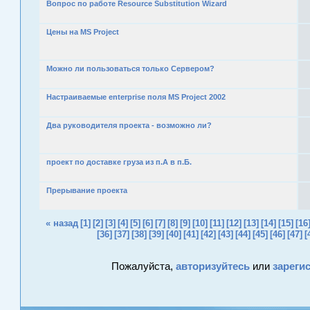
Вопрос по работе Resource Substitution Wizard
Цены на MS Project
Можно ли пользоваться только Сервером?
Настраиваемые enterprise поля MS Project 2002
Два руководителя проекта - возможно ли?
проект по доставке груза из п.А в п.Б.
Прерывание проекта
« назад
[1]
[2]
[3]
[4]
[5]
[6]
[7]
[8]
[9]
[10]
[11]
[12]
[13]
[14]
[15]
[16
[36]
[37]
[38]
[39]
[40]
[41]
[42]
[43]
[44]
[45]
[46]
[47]
[
Пожалуйста,
авторизуйтесь
или
зареги