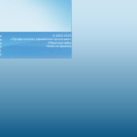
м
© 2002-2026
«Профессионал управления проектами»
и
Обратная связь
е
Новости проекта
0
|
о