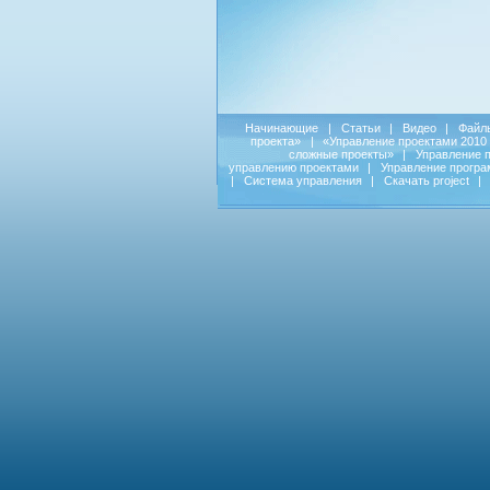
Начинающие
|
Статьи
|
Видео
|
Файл
проекта»
|
«Управление проектами 2010
сложные проекты»
|
Управление 
управлению проектами
|
Управление прогр
|
Система управления
|
Скачать project
|