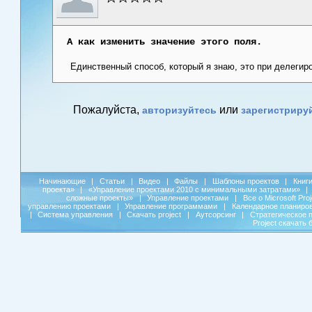
А как изменить значение этого поля.
Единственный способ, который я знаю, это при делегиро
Пожалуйста,
или
авторизуйтесь
зарегистриру
Начинающие
|
Статьи
|
Видео
|
Файлы
|
Шаблоны проектов
|
Книг
проекта»
|
«Управление проектами 2010 с минимальными затратами»
|
сложные проекты»
|
Управление проектами
|
Все о Microsoft Pro
управлению проектами
|
Управление программами
|
Календарное планиро
|
Система управления
|
Скачать project
|
Аутсорсинг
|
Стратегическое 
Project скачать 