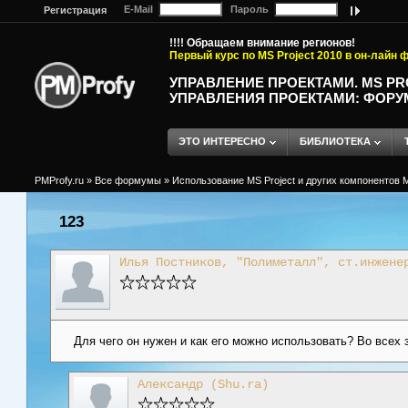
E-Mail
Пароль
Регистрация
!!!! Обращаем внимание регионов!
Первый курс по MS Project 2010 в он-лайн
УПРАВЛЕНИЕ ПРОЕКТАМИ. MS P
УПРАВЛЕНИЯ ПРОЕКТАМИ: ФОРУ
ЭТО ИНТЕРЕСНО
БИБЛИОТЕКА
PMProfy.ru
»
Все формумы
»
Использование MS Project и других компонентов M
123
Илья Постников, "Полиметалл", ст.инжене
Для чего он нужен и как его можно использовать? Во всех 
Александр (Shu.ra)