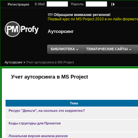
E-Mail
Пароль
Регистрация
!!!! Обращаем внимание регионов!
Первый курс по MS Project 2010 в он-лайн формат
Аутсорсинг
БИБЛИОТЕКА
ТЕМАТИЧЕСКИЕ САЙТЫ
Аутсорсинг
»
Учет аутсорсинга в MS Project
Учет аутсорсинга в MS Project
Тема
Ресурс "Деньги", на сколько это корректно?
Коды структуры для Проектов
Локальная версия анализа рисков