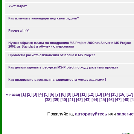
Учет затрат
Как изменить календарь под свои задачи?
Расчет з/п (+)
Нужен образец плана по внедрению MS Project 2002rus Server и MS Project
2002rus Standart и обучению персонала
Проблема расчета отклонения от плана в MS Project
Как детализировать ресурсы MS-Project по ходу развития проекта
Как правильно расставлять зависимости между задачами?
« назад
[1]
[2]
[3]
[4]
[5]
[6]
[7]
[8]
[9]
[10]
[11]
[12]
[13]
[14]
[15]
[16]
[17]
[38]
[39]
[40]
[41]
[42]
[43]
[44]
[45]
[46]
[47]
[48]
[4
Пожалуйста,
авторизуйтесь
или
зарегис