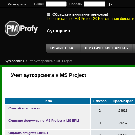
E-Mail
Пароль
Регистрация
!!!! Обращаем внимание регионов!
Первый курс по MS Project 2010 в он-лайн формат
Аутсорсинг
БИБЛИОТЕКА
ТЕМАТИЧЕСКИЕ САЙТЫ
Аутсорсинг
»
Учет аутсорсинга в MS Project
Учет аутсорсинга в MS Project
Тема
Ответов
Просмотров
Способ отчетности.
2
28913
Слияние форумов по MS Project и MS EPM
0
29262
Ощибка smigrate 589831