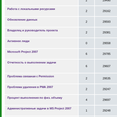
2
29490
Работа с локальными ресурсами
2
29162
Обновление данных
2
29593
Владелец и руководитель проекта
2
29381
Активнее люди
0
29558
Microsoft Project 2007
6
29785
Отчетность о выполнении задачи
6
29607
Проблема связаная с Permission
2
29535
Проблема удаления в PWA 2007
2
29247
Процент выполнения по физ. объему
4
29697
Административные задачи в MS Project 2007
1
29248