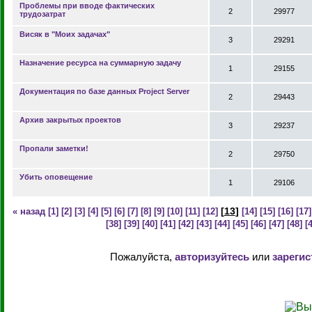
Проблемы при вводе фактических
2
29977
трудозатрат
Висяк в "Моих задачах"
3
29291
Назначение ресурса на суммарную задачу
1
29155
Документация по базе данных Project Server
2
29443
Архив закрытых проектов
3
29237
Пропали заметки!
2
29750
Убить оповещение
1
29106
[
13
]
« назад
[1]
[2]
[3]
[4]
[5]
[6]
[7]
[8]
[9]
[10]
[11]
[12]
[14]
[15]
[16]
[17]
[38]
[39]
[40]
[41]
[42]
[43]
[44]
[45]
[46]
[47]
[48]
[
Пожалуйста,
авторизуйтесь
или
зарегис