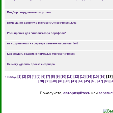
Подбор сотрудников по ролям
Помощь по доступу в Microsoft Office Project 2003
Расширения для "Анализатора портфеля"
не сохраняются на сервере изменения custom field
Как создать график с помощью Microsoft Project
Не могу удалить проект с сервера
[
17
]
« назад
[1]
[2]
[3]
[4]
[5]
[6]
[7]
[8]
[9]
[10]
[11]
[12]
[13]
[14]
[15]
[16]
[38]
[39]
[40]
[41]
[42]
[43]
[44]
[45]
[46]
[47]
[48]
[
Пожалуйста,
авторизуйтесь
или
зарегис