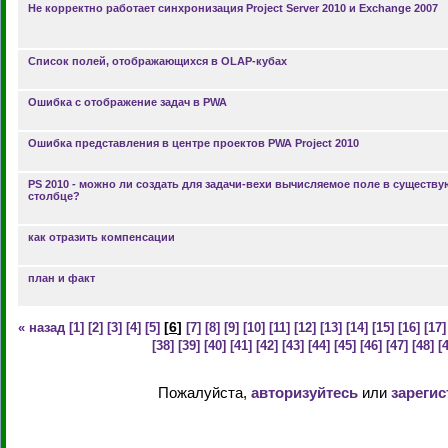
Не корректно работает синхронизация Project Server 2010 и Exchange 2007
Список полей, отображающихся в OLAP-кубах
Ошибка с отображение задач в PWA
Ошибка представления в центре проектов PWA Project 2010
PS 2010 - можно ли создать для задачи-вехи вычисляемое поле в существ
столбце?
как отразить компенсации
план и факт
[
6
]
« назад
[1]
[2]
[3]
[4]
[5]
[7]
[8]
[9]
[10]
[11]
[12]
[13]
[14]
[15]
[16]
[17]
[38]
[39]
[40]
[41]
[42]
[43]
[44]
[45]
[46]
[47]
[48]
[
Пожалуйста,
авторизуйтесь
или
зарегис