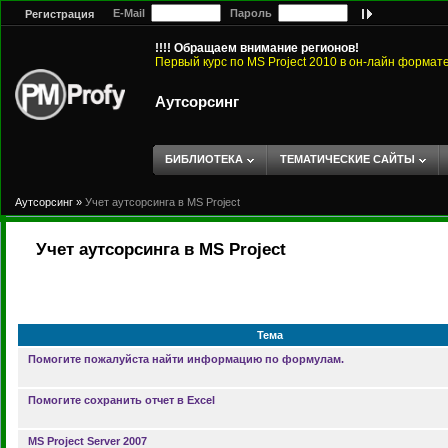
E-Mail
Пароль
Регистрация
!!!! Обращаем внимание регионов!
Первый курс по MS Project 2010 в он-лайн формат
Аутсорсинг
БИБЛИОТЕКА
ТЕМАТИЧЕСКИЕ САЙТЫ
Аутсорсинг
»
Учет аутсорсинга в MS Project
Учет аутсорсинга в MS Project
Тема
Помогите пожалуйста найти информацию по формулам.
Помогите сохранить отчет в Excel
MS Project Server 2007