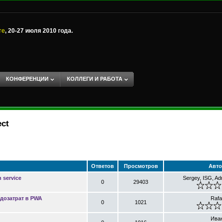
те
, 20-27 июля 2010 года.
КОНФЕРЕНЦИИ
КОЛЛЕГИ И РАБОТА
ect
Ответов
Просмотров
Авт
 service
Sergey, ISG, A
0
29403
дозатрат в PWA
Rafai
0
1021
Ива