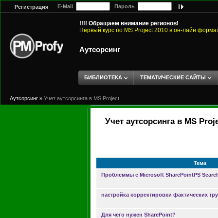
E-Mail
Пароль
Регистрация
!!!! Обращаем внимание регионов!
Первый курс по MS Project 2010 в он-лайн форма
Аутсорсинг
БИБЛИОТЕКА
ТЕМАТИЧЕСКИЕ САЙТЫ
Аутсорсинг
»
Учет аутсорсинга в MS Project
Учет аутсорсинга в MS Proj
Тема
Проблеммы с Microsoft SharePointPS Search
настройка корректировки фактических тру
Для чего нужен SharePoint?