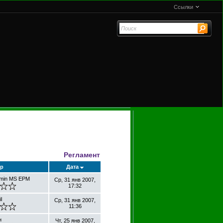
Ссылки
Регламент
ор
Дата
dmin MS EPM
Ср, 31 янв 2007,
17:32
l
Ср, 31 янв 2007,
11:36
н
Чт, 25 янв 2007,