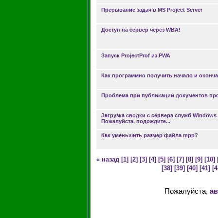
Прерывание задач в MS Project Server
Доступ на сервер через WBA!
Запуск ProjectProf из PWA
Как программно получить начало и оконч
Проблема при публикации документов про
Загрузка сводки с сервера служб Windows S
Пожалуйста, подождите...
Как уменьшить размер файла mpp?
« назад
[1]
[2]
[3]
[4]
[5]
[6]
[7]
[8]
[9]
[10]
[38]
[39]
[40]
[41]
[4
Пожалуйста,
ав