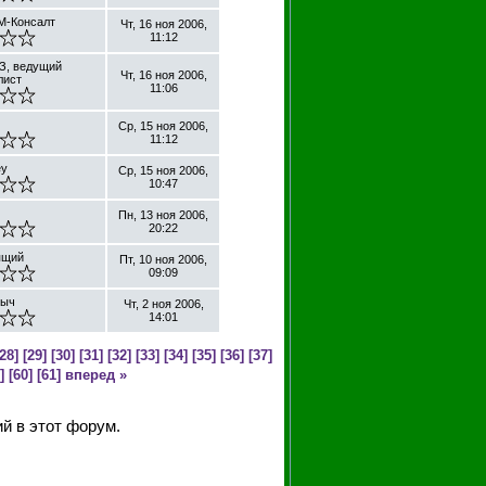
М-Консалт
Чт, 16 ноя 2006,
11:12
З, ведущий
Чт, 16 ноя 2006,
лист
11:06
Ср, 15 ноя 2006,
11:12
ey
Ср, 15 ноя 2006,
10:47
Пн, 13 ноя 2006,
20:22
ящий
Пт, 10 ноя 2006,
09:09
лыч
Чт, 2 ноя 2006,
14:01
28]
[29]
[30]
[31]
[32]
[33]
[34]
[35]
[36]
[37]
]
[60]
[61]
вперед »
й в этот форум.