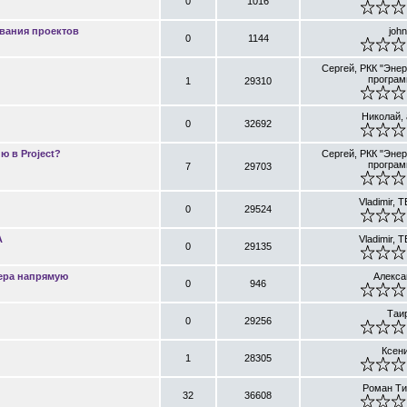
0
1016
вания проектов
john
0
1144
Сергей, РКК "Энер
програм
1
29310
Николай,
0
32692
 в Project?
Сергей, РКК "Энер
програм
7
29703
Vladimir, T
0
29524
A
Vladimir, T
0
29135
вера напрямую
Алекса
0
946
Таи
0
29256
Ксен
1
28305
Роман Ти
32
36608