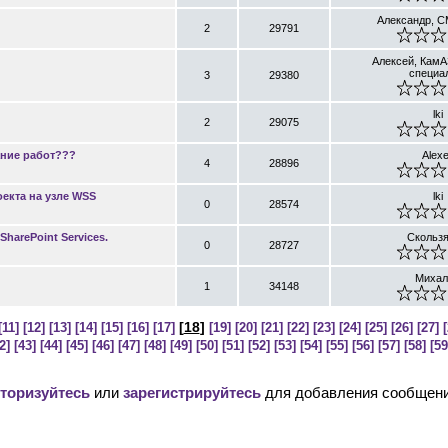
Александр, С
2
29791
Алексей, КамА
специа
3
29380
lki
2
29075
ание работ???
Alex
4
28896
екта на узле WSS
lki
0
28574
harePoint Services.
Скольз
0
28727
Миха
1
34148
[
18
]
[11]
[12]
[13]
[14]
[15]
[16]
[17]
[19]
[20]
[21]
[22]
[23]
[24]
[25]
[26]
[27]
[
2]
[43]
[44]
[45]
[46]
[47]
[48]
[49]
[50]
[51]
[52]
[53]
[54]
[55]
[56]
[57]
[58]
[59
торизуйтесь
или
зарегистрируйтесь
для добавления сообщени