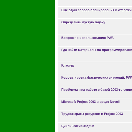
Еще один способ планирования и отслежи
Определить пустую задачу
Вопрос по использованию PWA
Где найти материалы по программированию
Кластер
Корректировка фактических значений. PW
Проблема при работе с базой 2003-го сер
Microsoft Project 2003 в среде Novell
Трудозатраты ресурсов в Project 2003
Циклические задачи