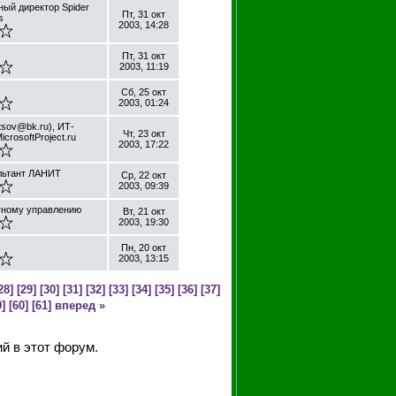
ный директор Spider
Пт, 31 окт
s
2003, 14:28
Пт, 31 окт
2003, 11:19
Сб, 25 окт
2003, 01:24
sov@bk.ru), ИТ-
Чт, 23 окт
crosoftProject.ru
2003, 17:22
льтант ЛАНИТ
Ср, 22 окт
2003, 09:39
ктному управлению
Вт, 21 окт
2003, 19:30
Пн, 20 окт
2003, 13:15
28]
[29]
[30]
[31]
[32]
[33]
[34]
[35]
[36]
[37]
]
[60]
[61]
вперед »
й в этот форум.