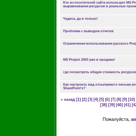
Кто из посетителей сайта использует MS Pr
выравнивания ресурсов в реальных прое
Чудеса, да и только!
Проблема с выводом отчетов
Ограничения использования русского Proje
MS Project 2003 уже в продаже!
где посмотреть общую стоимость ресурсо
Как настроить вид отсылаемого письма а
SharePoint'e?
« назад
[1]
[2]
[3]
[4]
[5]
[6]
[7]
[8]
[9]
[10]
[38]
[39]
[40]
[41]
[4
Пожалуйста,
ав