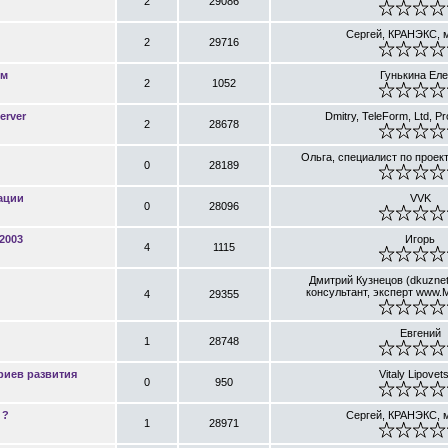
2
29086
Сергей, КРАНЭКС, 
2
29716
oм
Гунькина Ел
2
1052
erver
Dmitry, TeleForm, Ltd, P
2
28678
Ольга, специалист по прое
0
28189
ации
VVK
0
28096
2003
Игорь
4
1115
Дмитрий Кузнецов (dkuznet
консультант, эксперт www.Mi
4
29355
Евгений
1
28748
риев развития
Vitaly Lipovet
0
950
 ?
Сергей, КРАНЭКС, 
1
28971