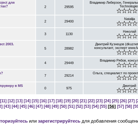
oject для
Владимир Либерзон, Генераль
ктах?
Technologie
2
29595
Natalija
2
29400
Николай
3
1130
ct 2003.
Дмитрий Кузнецов (dkuznet
консультант, эксперт www.Mi
5
28982
Владимир Рябов, консу
4
29449
в?
Ольга, специалист по прое
7
29214
ппруверу в MS
Дмитрий
0
975
[11]
[12]
[13]
[14]
[15]
[16]
[17]
[18]
[19]
[20]
[21]
[22]
[23]
[24]
[25]
[26]
[27]
[
[
56
]
2]
[43]
[44]
[45]
[46]
[47]
[48]
[49]
[50]
[51]
[52]
[53]
[54]
[55]
[57]
[58]
[59
торизуйтесь
или
зарегистрируйтесь
для добавления сообщени