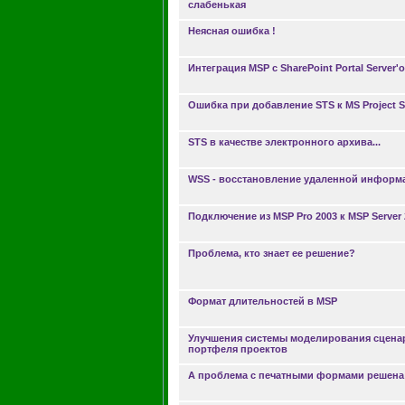
слабенькая
Неясная ошибка !
Интеграция MSP с SharePoint Portal Server'
Ошибка при добавление STS к MS Project S
STS в качестве электронного архива...
WSS - восстановление удаленной информ
Подключение из MSP Pro 2003 к MSP Server 
Проблема, кто знает ее решение?
Формат длительностей в MSP
Улучшения системы моделирования сцена
портфеля проектов
А проблема с печатными формами решена