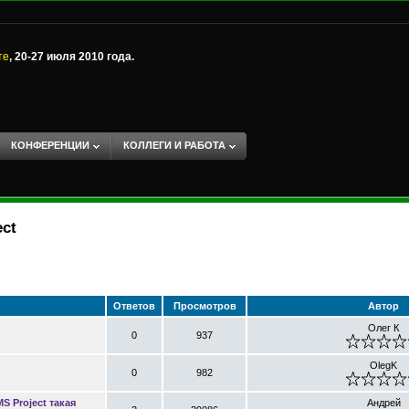
те
, 20-27 июля 2010 года.
КОНФЕРЕНЦИИ
КОЛЛЕГИ И РАБОТА
ect
Ответов
Просмотров
Автор
Олег К
0
937
OlegK
0
982
S Project такая
Андрей