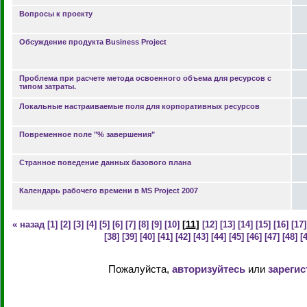
Вопросы к проекту
Обсуждение продукта Business Project
Проблема при расчете метода освоенного объема для ресурсов с
типом затраты.
Локальные настраиваемые поля для корпоративных ресурсов
Повременное поле "% завершения"
Странное поведение данных базового плана
Календарь рабочего времени в MS Project 2007
[
11
]
« назад
[1]
[2]
[3]
[4]
[5]
[6]
[7]
[8]
[9]
[10]
[12]
[13]
[14]
[15]
[16]
[17]
[38]
[39]
[40]
[41]
[42]
[43]
[44]
[45]
[46]
[47]
[48]
[
Пожалуйста,
авторизуйтесь
или
зарегис