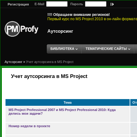
E-Mail
Пароль
Регистрация
!!!! Обращаем внимание регионов!
Первый курс по MS Project 2010 в он-лайн формат
Аутсорсинг
БИБЛИОТЕКА
ТЕМАТИЧЕСКИЕ САЙТЫ
Аутсорсинг
»
Учет аутсорсинга в MS Project
Учет аутсорсинга в MS Project
Тема
От
MS Project Professional 2007 и MS Project Professional 2010: Куда
делись мои задачи?
Номер недели в проекте