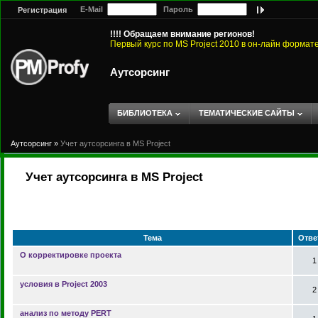
E-Mail
Пароль
Регистрация
!!!! Обращаем внимание регионов!
Первый курс по MS Project 2010 в он-лайн формат
Аутсорсинг
БИБЛИОТЕКА
ТЕМАТИЧЕСКИЕ САЙТЫ
Аутсорсинг
»
Учет аутсорсинга в MS Project
Учет аутсорсинга в MS Project
Тема
Отве
О корректировке проекта
1
условия в Project 2003
2
анализ по методу PERT