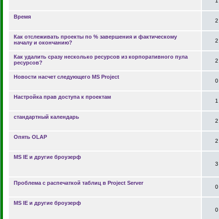
1
Время
2
Как отслеживать проекты по % завершения и фактическому
2
началу и окончанию?
Как удалить сразу несколько ресурсов из корпоративного пула
2
ресурсов?
Новости насчет следующего MS Project
0
Настройка прав доступа к проектам
1
стандартный календарь
2
Опять OLAP
2
MS IE и другие броузерф
3
Проблема с распечаткой таблиц в Project Server
0
MS IE и другие броузерф
0