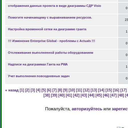
отображения данных проекта в виде диаграммы СДР Visio
0
Помогите начинающему с выравниванием ресурсов.
2
Настройка временной сетки на диаграмме гранта
1
!!! Изменение Enterprise Global - проблемы с Actuals !!!
0
Отслеживание выполненной работы оборудованием
0
Надписи на диаграммах Ганта на PWA
1
Учет выполнения повседневных задач
0
« назад
[1]
[2]
[3]
[4]
[5]
[6]
[7]
[8]
[9]
[10]
[11]
[12]
[13]
[14]
[15]
[16]
[17]
[38]
[39]
[40]
[41]
[42]
[43]
[44]
[45]
[46]
[47]
[48]
[
Пожалуйста,
авторизуйтесь
или
зарегис