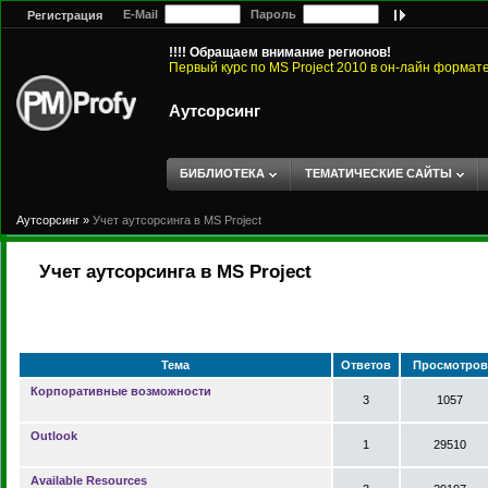
E-Mail
Пароль
Регистрация
!!!! Обращаем внимание регионов!
Первый курс по MS Project 2010 в он-лайн формат
Аутсорсинг
БИБЛИОТЕКА
ТЕМАТИЧЕСКИЕ САЙТЫ
Аутсорсинг
»
Учет аутсорсинга в MS Project
Учет аутсорсинга в MS Project
Тема
Ответов
Просмотров
Корпоративные возможности
3
1057
Outlook
1
29510
Available Resources