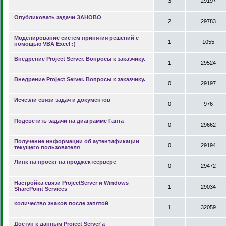
3
29197
Опубликовать задачи ЗАНОВО
2
29783
Mоделирование систем принятия решений с
1
1055
помощью VBA Excel :)
Внедрение Project Server. Вопросы к заказчику.
1
29524
Внедрение Project Server. Вопросы к заказчику.
0
29197
Исчезли связи задач и документов
0
976
Подсветить задачи на диаграмме Ганта
0
29662
Получение информации об аутентификации
0
29194
текущего пользователя
Линк на проект на проджектсервере
0
29472
Настройка связи ProjectServer и Windows
1
29034
SharePoint Services
количество знаков после запятой
1
32059
Доступ к данным Project Server'a