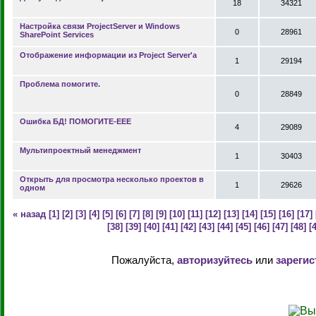
18
34321
Настройка связи ProjectServer и Windows
0
28961
SharePoint Services
Отображение информации из Project Server'a
1
29194
Проблема помогите.
0
28849
Ошибка БД! ПОМОГИТЕ-ЕЕЕ
4
29089
Мультипроектный менеджмент
1
30403
Открыть для просмотра несколько проектов в
1
29626
одном
« назад
[1]
[2]
[3]
[4]
[5]
[6]
[7]
[8]
[9]
[10]
[11]
[12]
[13]
[14]
[15]
[16]
[17]
[38]
[39]
[40]
[41]
[42]
[43]
[44]
[45]
[46]
[47]
[48]
[
Пожалуйста,
авторизуйтесь
или
зарегис