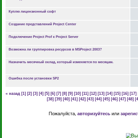
Куплю лицензионный софт
Создание представлений Project Center
Подключение Project Prof к Project Server
Возможна ли группировка ресурсов в MSProject 2003?
Назначить месячный оклад, который изменяется по месяцам.
Ошибка после установки SP2
« назад
[1]
[2]
[3]
[4]
[5]
[6]
[7]
[8]
[9]
[10]
[11]
[12]
[13]
[14]
[15]
[16]
[17]
[38]
[39]
[40]
[41]
[42]
[43]
[44]
[45]
[46]
[47]
[48]
[
Пожалуйста,
авторизуйтесь
или
зарегис