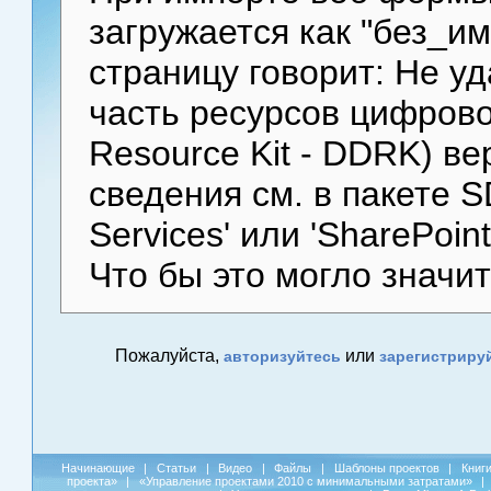
загружается как "без_и
страницу говорит: Не у
часть ресурсов цифровой
Resource Kit - DDRK) в
сведения см. в пакете S
Services' или 'SharePoint
Что бы это могло значит
Пожалуйста,
или
авторизуйтесь
зарегистриру
Начинающие
|
Статьи
|
Видео
|
Файлы
|
Шаблоны проектов
|
Книг
проекта»
|
«Управление проектами 2010 с минимальными затратами»
|