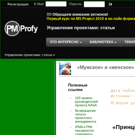
E-Mail
Пароль
Регистрация
!!!! Обращаем внимание регионов!
Первый курс по MS Project 2010 в он-лайн форм
Управление проектами: статьи
ЭТО ИНТЕРЕСНО
БИБЛИОТЕКА
ТЕМА
Управление проектами: статьи
»
«Мужское» и «женское»
Полезные
ссылки
Дата публи
Источник:
100 правил
руководителей
Версия дл
проекта NASA
Возвращение
чепухи
проектного
менеджмента
«Принц
IPMA и PMI:
некорректно
сравнивать