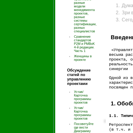
разные
Дума
модели
менеджмента
Зри 
проектов,
разные
Сего
системы
сертификации,
разных
специалистов
Введен
Сравнение
стандартов
P2M и PMBoK
4-й редакции.
«Управлят
Часть 1
весьма рас
Женщины в
проекта, о
проекте
реальность
синергии 
Обсуждение
статей по
Одной из в
управлению
характерис
проектами
посвящен 
Устав/
Карточка
программы
1. Обоб
проектов
Устав/
Карточка
программы
1.1. Типич
проектов
Посоветуйте
Ретроспект
где вести
(в т.ч. и 
Диаграмму