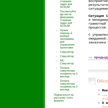
восприятие
сгорания
задач для
результати
SCRUM
ситуациями
Посоветуйте
где вести
Ситуация 1
Диаграмму
и менеджер
сгорания
задач для
грамотный 
SCRUM
процессов
Нужна
помощь в
С управлен
выборе
ожидаемой.
программы
для
заказчика 
управления
проектами
Симулятор
Симулятор
предыд
RE:
Симулятор
Оплата
симулятора
экзамена на 3
месяца.
Оплата
симулятора
экзамена на 3
месяца.
Мне
...
Подписаться на
рассылку этого
eug
форума
А м
Нео