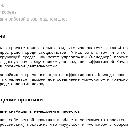
й.
в корень.
дня работай в завтрашнем дне.
ие
ь в проекте можно только тем, что измеряется» - такой п
пространен среди специалистов. А как быть с тем, что не 
кружающей среде? Как может управляющий (менеджер) проект
, данную нам в ощущениях» для создания эффективной Коман
в проектной деятельности?
ажнейших и прямо влияющих на эффективность Команды проек
тик является гармоничное соединение «мужского» и «женско
представленный Доклад.
щение практики
ные ситуации в менеджменте проектов
ива собственной практики в области менеджмента проектов 
российских) показали, что «мужское» и «женское» в соврем