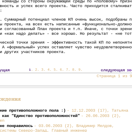
 команды со стороны окружающей среды по «половому» призн
вность и успех всего проекта. Часто приходится сталкиват
:
.
Суммарный потенциал членов КП очень высок, подобраны п
ы проекта, на всех есть написанные «функционально-должно
и согласованный План проекта и т.п. Иначе, с точки зрени
 и «как надо делать» - все хорошо. Но результат - «не то
ческой точки зрения – эффективность такой КП по непонятн
 А «формальный» успех оставляет чувство неудовлетворенно
и других участников проекта.
ущая
следующая
.
2
.
3
.
4
.
5
.
6
.
7
.
8
.
9
.
1
Страница 1 из 9
ние противоположного пола :)
- 12.12.2003 (17), Татьяна
 как "Единство противоположностей"
- 26.06.2003 (2),
en
не понравилось
- 03.06.2003 (2), Владимир Мелдов,
системы Северо-Запад, Главный инженер