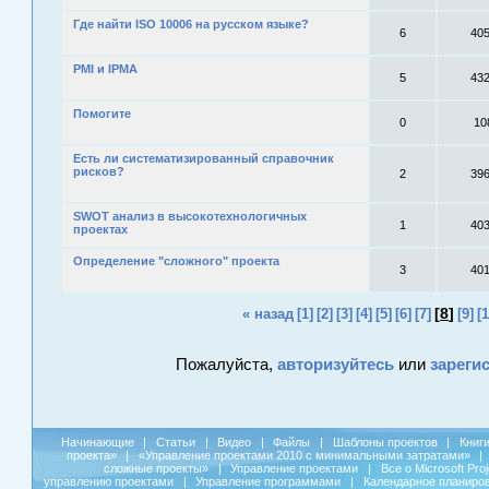
Где найти ISO 10006 на русском языке?
6
40
PMI и IPMA
5
43
Помогите
0
10
Есть ли систематизированный справочник
рисков?
2
39
SWOT анализ в высокотехнологичных
1
40
проектах
Определение "сложного" проекта
3
40
[
8
]
« назад
[1]
[2]
[3]
[4]
[5]
[6]
[7]
[9]
[1
Пожалуйста,
авторизуйтесь
или
зареги
Начинающие
|
Статьи
|
Видео
|
Файлы
|
Шаблоны проектов
|
Книг
проекта»
|
«Управление проектами 2010 с минимальными затратами»
|
сложные проекты»
|
Управление проектами
|
Все о Microsoft Pro
управлению проектами
|
Управление программами
|
Календарное планиро