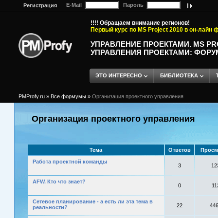
E-Mail
Пароль
Регистрация
!!!! Обращаем внимание регионов!
Первый курс по MS Project 2010 в он-лайн
УПРАВЛЕНИЕ ПРОЕКТАМИ. MS P
УПРАВЛЕНИЯ ПРОЕКТАМИ: ФОРУ
ЭТО ИНТЕРЕСНО
БИБЛИОТЕКА
PMProfy.ru
»
Все формумы
»
Организация проектного управления
Организация проектного управления
Тема
Ответов
Просм
Работа проектной команды
3
12
AFW. Кто что знает?
0
11
Сетевое планирование - а есть ли эта тема в
22
44
реальности?