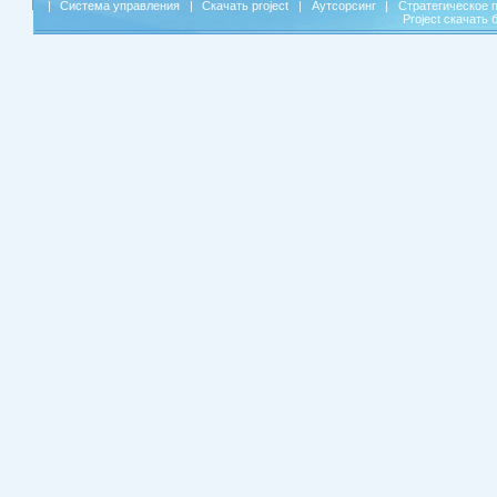
|
Система управления
|
Скачать project
|
Аутсорсинг
|
Стратегическое 
Project скачать 