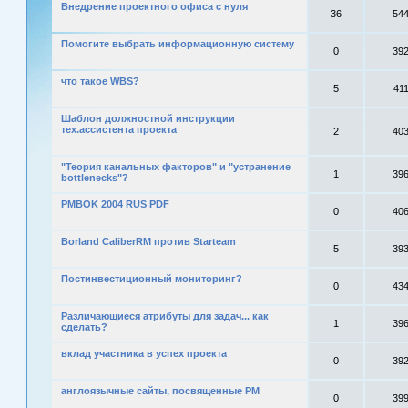
Внедрение проектного офиса с нуля
36
54
Помогите выбрать информационную систему
0
39
что такое WBS?
5
41
Шаблон должностной инструкции
тех.ассистента проекта
2
40
"Теория канальных факторов" и "устранение
1
39
bottlenecks"?
PMBOK 2004 RUS PDF
0
40
Borland CaliberRM против Starteam
5
39
Постинвестиционный мониторинг?
0
43
Различающиеся атрибуты для задач... как
1
39
сделать?
вклад участника в успех проекта
0
39
англоязычные сайты, посвященные PM
0
39