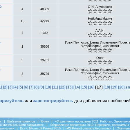
О
О.И. Ануфренко
4
40389
Небойша Марич
11
42249
А.А.И.
4
1318
о
Илья Пентюхов, Центр Управления Проект
"Стройнефть", Экономист
1
39566
Олег
5
39781
о
Илья Пентюхов, Центр Управления Проект
"Стройнефть", Экономист
2
39729
[
17
]
1]
[2]
[3]
[4]
[5]
[6]
[7]
[8]
[9]
[10]
[11]
[12]
[13]
[14]
[15]
[16]
[18]
[19]
[20]
вп
оризуйтесь
или
зарегистрируйтесь
для добавления сообщений
ы
|
Шаблоны проектов
|
Книги
|
«Управление проектами 2011. Работа с Заказчико
 с минимальными затратами»
|
«Управление проектами 2010. Портфели, программы 
проектами
|
Все о Microsoft Project 2010
|
MS Project скачать бесплатно
|
Обучени