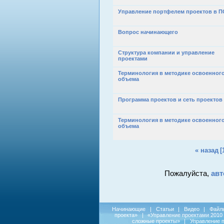
Управление портфелем проектов в П
Вопрос начинающего
Структура компании и управление
проектами
Терминология в методике освоенног
объема
Программа проектов и сеть проектов
Терминология в методике освоенног
объема
« назад
[
Пожалуйста,
авт
Начинающие
|
Статьи
|
Видео
|
Файл
проекта»
|
«Управление проектами 2010
сложные проекты»
|
Управление 