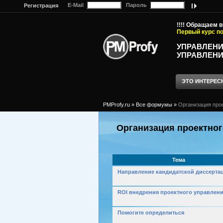
E-Mail
Пароль
Регистрация
!!!! Обращаем 
Первый курс по
УПРАВЛЕНИ
УПРАВЛЕНИ
ЭТО ИНТЕРЕС
PMProfy.ru
»
Все формумы
»
Организация про
Организация проектног
Тема
Направление кандидатской диссерта
ROI внедрения проектного управлен
Помогите определиться