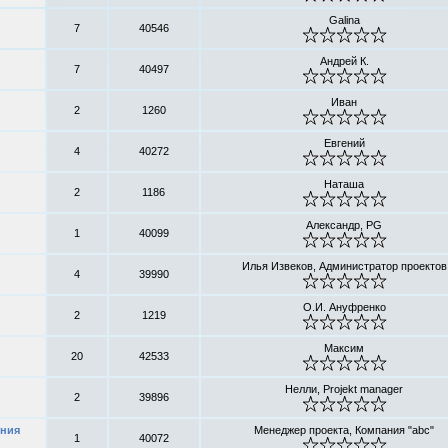
Galina
7
40546
Андрей К.
7
40497
Иван
2
1260
Евгений
4
40272
Наташа
2
1186
Александр, PG
1
40099
Илья Извеков, Администратор проектов
4
39990
О.И. Ануфренко
2
1219
Максим
20
42533
Нелли, Projekt manager
2
39896
ения
Менеджер проекта, Компания "abc"
1
40072