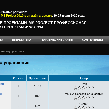
внимание регионов!
 MS Project 2010 в он-лайн формате
, 20-27 июля 2010 года.
Е ПРОЕКТАМИ. MS PROJECT. ПРОФЕССИОНАЛ
Я ПРОЕКТАМИ: ФОРУМ
НО
БИБЛИОТЕКА
ТЕМАТИЧЕСКИЕ САЙТЫ
КОНФЕРЕНЦИИ
ектного управления
о управления
Ответов
Просмотров
Автор
ции
Петр
1
41547
ия
Мансур Серебряков, аналитик
1
1168
Сергей
3
1224