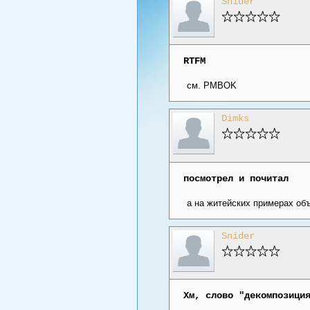
Snider
RTFM
см. PMBOK
Dimks
посмотрел и почитал
а на житейских примерах объ
Snider
Хм, слово "декомпозици