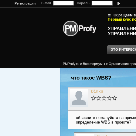
E-Mail
Пароль
Регистрация
!!!! Обращаем 
Первый курс по
УПРАВЛЕНИ
УПРАВЛЕНИ
ЭТО ИНТЕРЕС
PMProfy.ru
»
Все формумы
»
Организация про
что такое WBS?
Dimks
объясните пожалуйста на приме
определение WBS в проекте?