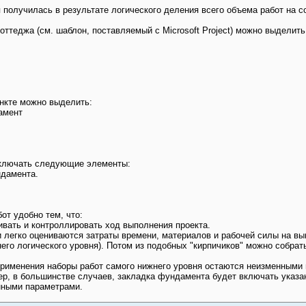
 получилась в результате логического деления всего объема работ на с
оттеджа (см. шаблон, поставляемый с Microsoft Project) можно выделит
ункте можно выделить:
амент
включать следующие элементы:
ндамента.
от удобно тем, что:
ивать и контроллировать ход выполнения проекта.
ли легко оцениваются затраты времени, материалов и рабочей силы на в
жнего логического уровня). Потом из подобных "кирпичиков" можно собрат
применения наборы работ самого нижнего уровня остаются неизменными 
мер, в большинстве случаев, закладка фундамента будет включать указ
нными параметрами.