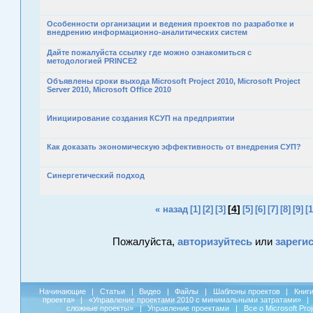
Особенности организации и ведения проектов по разработке и
внедрению информационно-аналитических систем
Дайте пожалуйста ссылку где можно ознакомиться с
методологией PRINCE2
Объявлены сроки выхода Microsoft Project 2010, Microsoft Project
Server 2010, Microsoft Office 2010
Инициирование создания КСУП на предприятии
Как доказать экономическую эффективность от внедрения СУП?
Синергетический подход
[
4
]
« назад
[1]
[2]
[3]
[5]
[6]
[7]
[8]
[9]
[1
Пожалуйста,
авторизуйтесь
или
зареги
Начинающие
|
Статьи
|
Видео
|
Файлы
|
Шаблоны проектов
|
Книг
проекта»
|
«Управление проектами 2010 с минимальными затратами»
|
сложные проекты»
|
Управление проектами
|
Все о Microsoft Pro