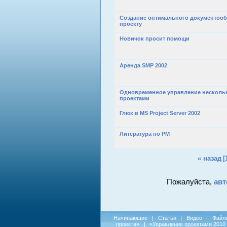
Создание оптимального документооб
проекту
Новичок просит помощи
Аренда SMP 2002
Одновременное управление несколь
проектами
Глюк в MS Project Server 2002
Литература по PM
« назад
[
Пожалуйста,
авт
Начинающие
|
Статьи
|
Видео
|
Файл
проекта»
|
«Управление проектами 2010