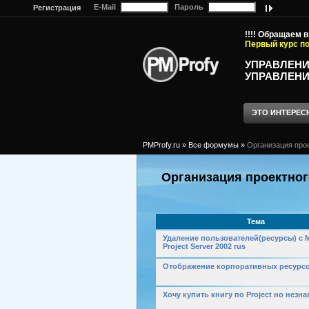
E-Mail
Пароль
Регистрация
!!!! Обращаем 
Первый курс по
УПРАВЛЕНИ
УПРАВЛЕНИ
ЭТО ИНТЕРЕС
PMProfy.ru
»
Все формумы
»
Организация про
Организация проектног
Тема
Удаление пользователей(ресурсы) с M
Project Server 2002 rus
Отображение корпоративных ресурс
Хочу купить книгу по Project но незн