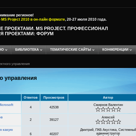
внимание регионов!
 MS Project 2010 в он-лайн формате
, 20-27 июля 2010 года.
Е ПРОЕКТАМИ. MS PROJECT. ПРОФЕССИОНАЛ
Я ПРОЕКТАМИ: ФОРУМ
НО
БИБЛИОТЕКА
ТЕМАТИЧЕСКИЕ САЙТЫ
КОНФЕРЕНЦИИ
ектного управления
о управления
Ответов
Просмотров
Автор
icrosoft
Смирнов Валентин
4
42538
ов
Алексей
2
39127
аю какую
Дмитрий, ПКБ Акустика, Системны
администратор
6
40207