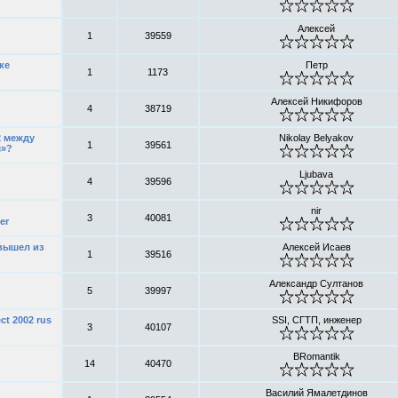
Алексей
1
39559
ке
Петр
1
1173
Алексей Никифоров
4
38719
2 между
Nikolay Belyakov
1
39561
ш»?
Ljubava
4
39596
nir
3
40081
er
 вышел из
Алексей Исаев
1
39516
Александр Султанов
5
39997
ct 2002 rus
SSI, СГТП, инженер
3
40107
BRomantik
14
40470
Василий Ямалетдинов