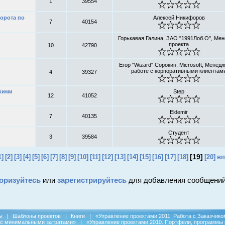
1
39554
орота по
Алексей Никифоров
7
40154
Горькавая Галина, ЗАО "1991Лоб.О", Ме
проекта
10
42790
Егор "Wizard" Сорокин, Microsoft, Менед
работе с корпоративными клиентам
4
39327
кими
Step
12
41052
Eldemir
7
40135
Студент
3
39584
[
19
]
1]
[2]
[3]
[4]
[5]
[6]
[7]
[8]
[9]
[10]
[11]
[12]
[13]
[14]
[15]
[16]
[17]
[18]
[20]
вп
оризуйтесь
или
зарегистрируйтесь
для добавления сообщений
ы
|
Шаблоны проектов
|
Книги
|
«Управление проектами 2011. Работа с Заказчико
 с минимальными затратами»
|
«Управление проектами 2010. Портфели, программы 