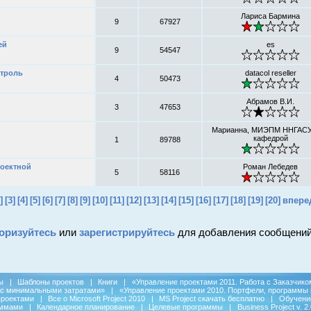
Лариса Бармина
9
67927
ей
es
9
54547
нтроль
datacol reseller
4
50473
Абрамов В.И.
3
47653
Марианна, МИЭПМ ННГАСУ,
кафедрой
1
89788
роектной
Роман Лебедев
5
58116
]
[3]
[4]
[5]
[6]
[7]
[8]
[9]
[10]
[11]
[12]
[13]
[14]
[15]
[16]
[17]
[18]
[19]
[20]
впере
оризуйтесь
или
зарегистрируйтесь
для добавления сообщений
ы
|
Шаблоны проектов
|
Книги
|
«Управление проектами 2011. Работа с Заказчико
 с минимальными затратами»
|
«Управление проектами 2010. Портфели, программы 
проектами
|
Все о Microsoft Project 2010
|
MS Project скачать бесплатно
|
Обучени
аммами
|
Календарное планирование
|
Целевые программы
|
Business Project v. 2.