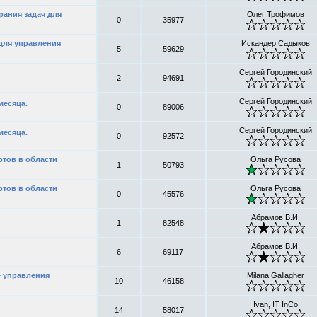
рания задач для
Олег Трофимов
0
35977
для управления
Искандер Садыков
5
59629
Сергей Городинский
2
94691
Сергей Городинский
месяца.
0
89006
Сергей Городинский
месяца.
0
92572
тов в области
Ольга Русова
1
50793
тов в области
Ольга Русова
0
45576
Абрамов В.И.
1
82548
Абрамов В.И.
6
69117
е управления
Milana Gallagher
10
46158
Ivan, IT InCo
14
58017