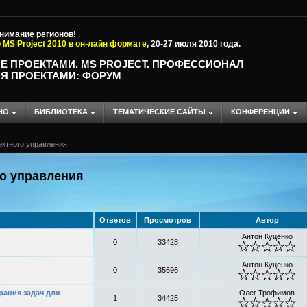
внимание регионов!
 MS Project 2010 в он-лайн формате
, 20-27 июля 2010 года.
Е ПРОЕКТАМИ. MS PROJECT. ПРОФЕССИОНАЛ
Я ПРОЕКТАМИ: ФОРУМ
НО
БИБЛИОТЕКА
ТЕМАТИЧЕСКИЕ САЙТЫ
КОНФЕРЕНЦИИ
ектного управления
о управления
Ответов
Просмотров
Автор
Антон Куценко
0
33428
Антон Куценко
0
35696
рания задач для
Олег Трофимов
1
34425