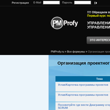
E-Mail
Пароль
Регистрация
!!!! Обращаем 
Первый курс по
УПРАВЛЕНИ
УПРАВЛЕНИ
ЭТО ИНТЕРЕС
PMProfy.ru
»
Все формумы
»
Организация про
Организация проектног
Тема
Устав/Карточка программы проектов
Устав/Карточка программы проектов
Посоветуйте где вести Диаграмму сго
SCRUM