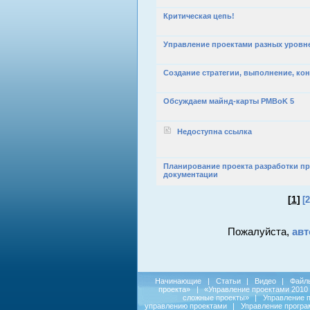
Критическая цепь!
Управление проектами разных уровн
Создание стратегии, выполнение, ко
Обсуждаем майнд-карты PMBoK 5
Недоступна ссылка
Планирование проекта разработки п
документации
[
1
]
[2
Пожалуйста,
авт
Начинающие
|
Статьи
|
Видео
|
Файл
проекта»
|
«Управление проектами 2010
сложные проекты»
|
Управление 
управлению проектами
|
Управление прогр