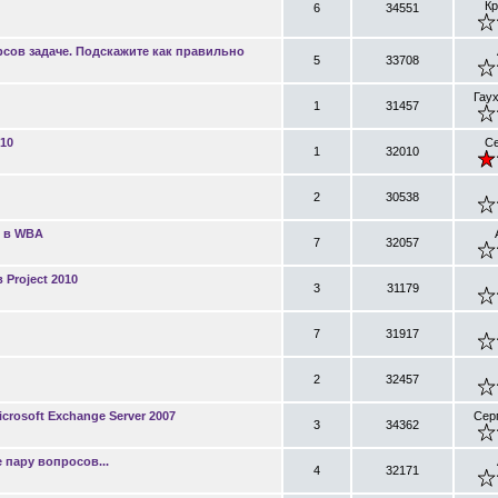
Кр
6
34551
сов задаче. Подскажите как правильно
5
33708
Гау
1
31457
10
Се
1
32010
2
30538
я в WBA
7
32057
Project 2010
3
31179
7
31917
2
32457
icrosoft Exchange Server 2007
Сер
3
34362
 пару вопросов...
4
32171