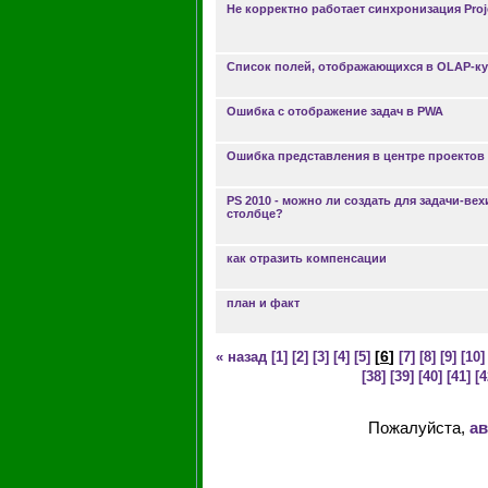
Не корректно работает синхронизация Proje
Список полей, отображающихся в OLAP-к
Ошибка с отображение задач в PWA
Ошибка представления в центре проектов 
PS 2010 - можно ли создать для задачи-в
столбце?
как отразить компенсации
план и факт
[
6
]
« назад
[1]
[2]
[3]
[4]
[5]
[7]
[8]
[9]
[10]
[38]
[39]
[40]
[41]
[4
Пожалуйста,
ав