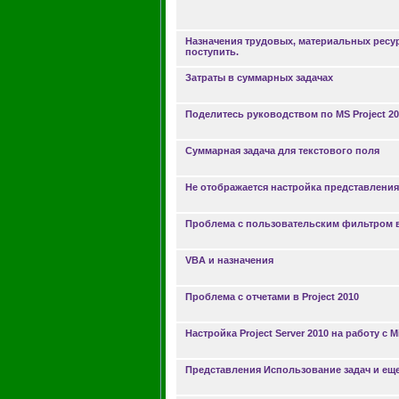
Назначения трудовых, материальных ресур
поступить.
Затраты в суммарных задачах
Поделитесь руководством по MS Project 20
Суммарная задача для текстового поля
Не отображается настройка представлени
Проблема с пользовательским фильтром в 
VBA и назначения
Проблема с отчетами в Project 2010
Настройка Project Server 2010 на работу с M
Представления Использование задач и еще