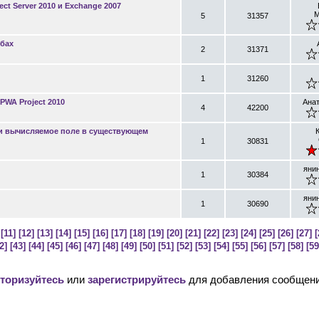
ct Server 2010 и Exchange 2007
М
5
31357
убах
2
31371
1
31260
PWA Project 2010
Анат
4
42200
ехи вычисляемое поле в существующем
1
30831
яни
1
30384
яни
1
30690
[11]
[12]
[13]
[14]
[15]
[16]
[17]
[18]
[19]
[20]
[21]
[22]
[23]
[24]
[25]
[26]
[27]
[
2]
[43]
[44]
[45]
[46]
[47]
[48]
[49]
[50]
[51]
[52]
[53]
[54]
[55]
[56]
[57]
[58]
[59
торизуйтесь
или
зарегистрируйтесь
для добавления сообщени