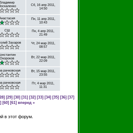
Владимир
Сб, 16 апр 2011,
оскаленко
14:50
Анастасия
Пн, 11 апр 2011,
10:43
СШ
Пн, 4 апр 2011,
21:49
олий Захаров
Чт, 24 мар 2011,
08:57
Константин
Вт, 22 мар 2011,
Окороков
22:09
на рачковская
Вт, 15 мар 2011,
23:55
на рачковская
Пт, 4 мар 2011,
11:31
28]
[29]
[30]
[31]
[32]
[33]
[34]
[35]
[36]
[37]
]
[60]
[61]
вперед »
й в этот форум.