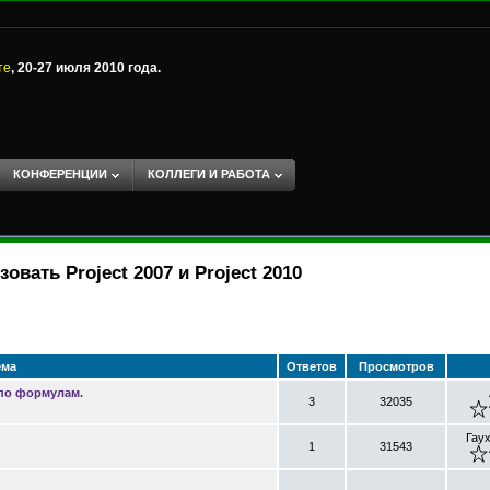
те
, 20-27 июля 2010 года.
КОНФЕРЕНЦИИ
КОЛЛЕГИ И РАБОТА
зовать Project 2007 и Project 2010
ема
Ответов
Просмотров
по формулам.
3
32035
Гау
1
31543