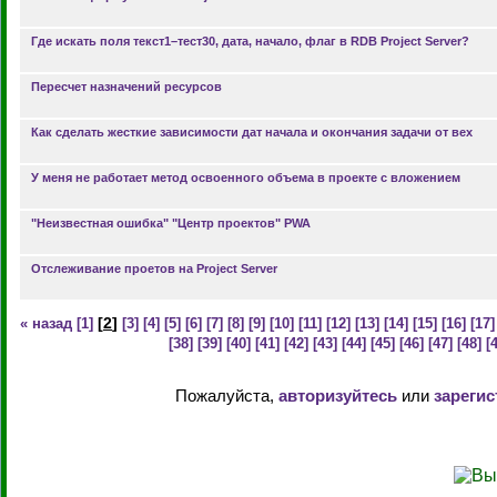
Где искать поля текст1–тест30, дата, начало, флаг в RDB Project Server?
Пересчет назначений ресурсов
Как сделать жесткие зависимости дат начала и окончания задачи от вех
У меня не работает метод освоенного объема в проекте с вложением
"Неизвестная ошибка" "Центр проектов" PWA
Отслеживание проетов на Project Server
[
2
]
« назад
[1]
[3]
[4]
[5]
[6]
[7]
[8]
[9]
[10]
[11]
[12]
[13]
[14]
[15]
[16]
[17]
[38]
[39]
[40]
[41]
[42]
[43]
[44]
[45]
[46]
[47]
[48]
[
Пожалуйста,
авторизуйтесь
или
зарегис