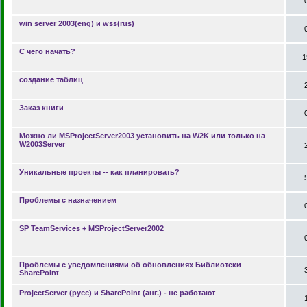
win server 2003(eng) и wss(rus)
С чего начать?
1
создание таблиц
Заказ книги
Можно ли MSProjectServer2003 установить на W2K или только на
W2003Server
Уникальные проекты -- как планировать?
Проблемы с назначением
SP TeamServices + MSProjectServer2002
Проблемы с уведомлениями об обновлениях Библиотеки
SharePoint
ProjectServer (русс) и SharePoint (анг.) - не работают