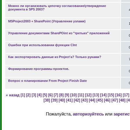
Можно ли организовать цепочку согласование/утверждение
документа в SPS 2003?
MSProject2003 + SharePoint (Управление узлами)
Управление документами SharePOint из "третьих" приложений
Ошибки при использовании функции CInt
Как экспортировать данные из Project'a? Только руками?
Формирование программы проектов.
Вопрос о планировании From Project Finish Date
« назад
[1]
[2]
[3]
[4]
[5]
[6]
[7]
[8]
[9]
[10]
[11]
[12]
[13]
[14]
[15]
[16]
[17]
[38]
[39]
[40]
[41]
[42]
[43]
[44]
[45]
[46]
[47]
[48]
[4
Пожалуйста,
авторизуйтесь
или
зарегис