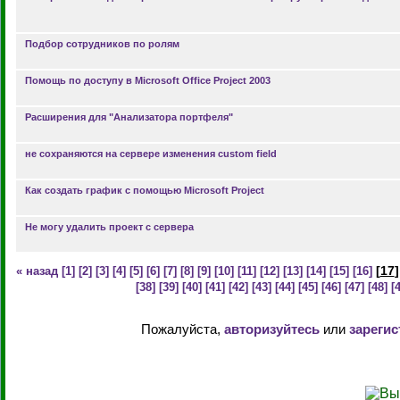
Подбор сотрудников по ролям
Помощь по доступу в Microsoft Office Project 2003
Расширения для "Анализатора портфеля"
не сохраняются на сервере изменения custom field
Как создать график с помощью Microsoft Project
Не могу удалить проект с сервера
[
17
]
« назад
[1]
[2]
[3]
[4]
[5]
[6]
[7]
[8]
[9]
[10]
[11]
[12]
[13]
[14]
[15]
[16]
[38]
[39]
[40]
[41]
[42]
[43]
[44]
[45]
[46]
[47]
[48]
[
Пожалуйста,
авторизуйтесь
или
зарегис