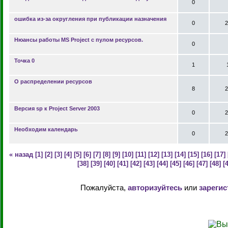
0
ошибка из-за округления при публикации назначения
0
2
Нюансы работы MS Project с пулом ресурсов.
0
Точка 0
1
О распределении ресурсов
8
2
Версия sp к Project Server 2003
0
2
Необходим календарь
0
2
« назад
[1]
[2]
[3]
[4]
[5]
[6]
[7]
[8]
[9]
[10]
[11]
[12]
[13]
[14]
[15]
[16]
[17]
[38]
[39]
[40]
[41]
[42]
[43]
[44]
[45]
[46]
[47]
[48]
[
Пожалуйста,
авторизуйтесь
или
зарегис