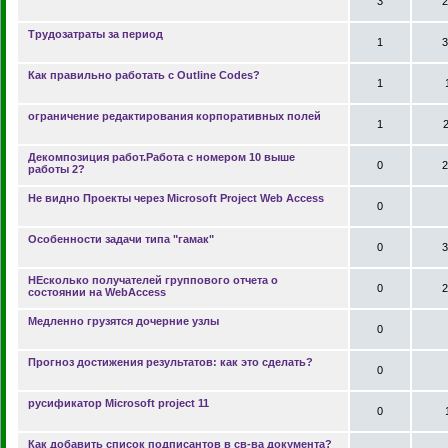
3
2
Трудозатраты за период
1
3
Как правильно работать с Outline Codes?
1
ограничение редактирования корпоративных полей
1
Декомпозиция работ.Работа с номером 10 выше
0
2
работы 2?
Не видно Проекты через Microsoft Project Web Access
0
Особенности задачи типа "гамак"
0
3
НЕсколько получателей группового отчета о
0
2
состоянии на WebAccess
Медленно грузятся дочерние узлы
0
Прогноз достижения результатов: как это сделать?
0
русификатор Microsoft project 11
0
Как добавить список подписантов в св-ва документа?