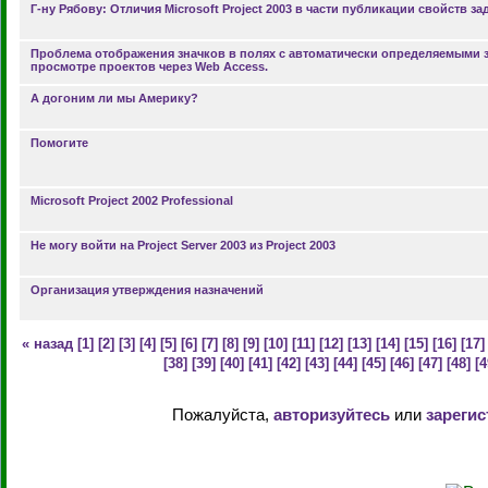
Г-ну Рябову: Отличия Microsoft Project 2003 в части публикации свойств за
Проблема отображения значков в полях с автоматически определяемыми 
просмотре проектов через Web Access.
А догоним ли мы Америку?
Помогите
Microsoft Project 2002 Professional
Не могу войти на Project Server 2003 из Project 2003
Организация утверждения назначений
« назад
[1]
[2]
[3]
[4]
[5]
[6]
[7]
[8]
[9]
[10]
[11]
[12]
[13]
[14]
[15]
[16]
[17]
[38]
[39]
[40]
[41]
[42]
[43]
[44]
[45]
[46]
[47]
[48]
[4
Пожалуйста,
авторизуйтесь
или
зарегис