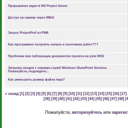
Прерывание задач в MS Project Server
Доступ на сервер через WBA!
Запуск ProjectProf из PWA
Как программно получить начало и окончание работ???
Проблема при публикации документов проекта на узле WSS
Загрузка сводки с сервера служб Windows SharePoint Services.
Пожалуйста, подождите...
Как уменьшить размер файла mpp?
« назад
[1]
[2]
[3]
[4]
[5]
[6]
[7]
[8]
[9]
[10]
[11]
[12]
[13]
[14]
[15]
[16]
[17]
[38]
[39]
[40]
[41]
[42]
[43]
[44]
[45]
[46]
[47]
[48]
[
Пожалуйста,
авторизуйтесь
или
зарегис