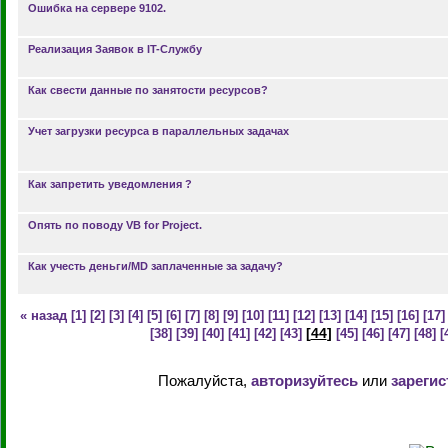
Ошибка на сервере 9102.
Реализация Заявок в IT-Службу
Как свести данные по занятости ресурсов?
Учет загрузки ресурса в параллельных задачах
Как запретить уведомления ?
Опять по поводу VB for Project.
Как учесть деньги/MD заплаченные за задачу?
« назад
[1]
[2]
[3]
[4]
[5]
[6]
[7]
[8]
[9]
[10]
[11]
[12]
[13]
[14]
[15]
[16]
[17]
[
44
]
[38]
[39]
[40]
[41]
[42]
[43]
[45]
[46]
[47]
[48]
[
Пожалуйста,
авторизуйтесь
или
зарегис