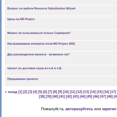
Вопрос по работе Resource Substitution Wizard
Цены на MS Project
Можно ли пользоваться только Сервером?
Настраиваемые enterprise поля MS Project 2002
Два руководителя проекта - возможно ли?
проект по доставке груза из п.А в п.Б.
Прерывание проекта
« назад
[1]
[2]
[3]
[4]
[5]
[6]
[7]
[8]
[9]
[10]
[11]
[12]
[13]
[14]
[15]
[16]
[17]
[38]
[39]
[40]
[41]
[42]
[43]
[44]
[45]
[46]
[47]
[48]
[4
Пожалуйста,
авторизуйтесь
или
зарегис