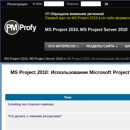
E-Mail
Пароль
Регистрация
!!!! Обращаем внимание регионов!
Первый курс по MS Project 2010 в он-лайн формат
MS Project 2010, MS Project Server 2010
ЭТО ИНТЕРЕСНО
РАЗДЕЛЫ САЙТА
БИ
MS Project 2010, MS Project Server 2010
»
MS Project 2010: Использование Microsoft 
MS Project 2010: Использование Microsoft Projec
Тема
Leveling на стороне сервера
Что делать с левыми ресурсами?