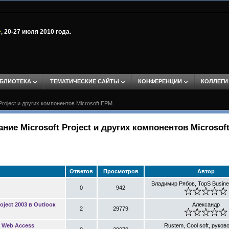
е
, 20-27 июля 2010 года.
БЛИОТЕКА
ТЕМАТИЧЕСКИЕ САЙТЫ
КОНФЕРЕНЦИИ
КОЛЛЕГИ
Project и других компонентов Microsoft EPM
ание Microsoft Project и других компонентов Microsof
Ответов
Просмотров
Автор
Владимир Рябов, TopS Busines
0
942
oject 2003 в Outlooк
Александр
2
29779
t Web Access
Rustem, Cool soft, руков