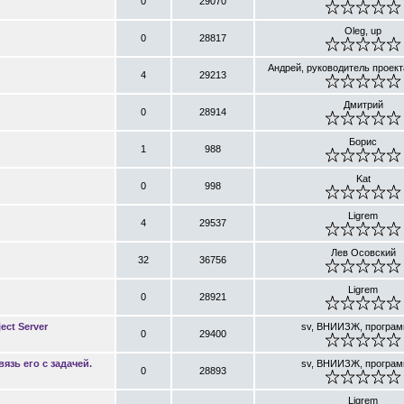
0
29070
Oleg, up
0
28817
Андрей, руководитель проект
4
29213
Дмитрий
0
28914
Борис
1
988
Kat
0
998
Ligrem
4
29537
Лев Осовский
32
36756
Ligrem
0
28921
ect Server
sv, ВНИИЗЖ, програм
0
29400
язь его с задачей.
sv, ВНИИЗЖ, програм
0
28893
Ligrem