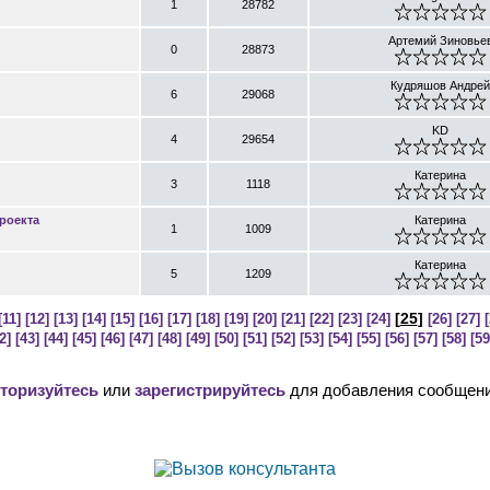
1
28782
Артемий Зиновье
0
28873
Кудряшов Андрей
6
29068
KD
4
29654
Катерина
3
1118
роекта
Катерина
1
1009
Катерина
5
1209
[
25
]
[11]
[12]
[13]
[14]
[15]
[16]
[17]
[18]
[19]
[20]
[21]
[22]
[23]
[24]
[26]
[27]
[
2]
[43]
[44]
[45]
[46]
[47]
[48]
[49]
[50]
[51]
[52]
[53]
[54]
[55]
[56]
[57]
[58]
[59
торизуйтесь
или
зарегистрируйтесь
для добавления сообщени